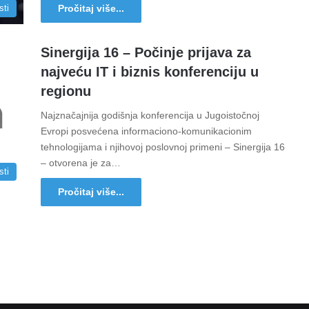
Pročitaj više...
sti
Sinergija 16 – Počinje prijava za
najveću IT i biznis konferenciju u
regionu
Najznačajnija godišnja konferencija u Jugoistočnoj
Evropi posvećena informaciono-komunikacionim
tehnologijama i njihovoj poslovnoj primeni – Sinergija 16
– otvorena je za…
sti
Pročitaj više...