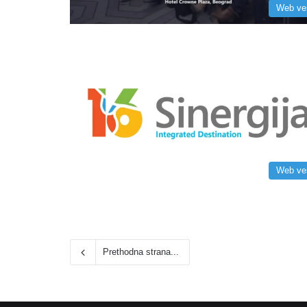
Web ve
Web ve
Prethodna strana...