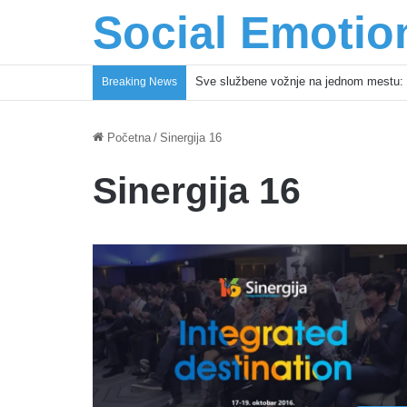
Social Emotio
Sve službene vožnje na jednom mestu: 
Breaking News
Početna
/
Sinergija 16
Sinergija 16