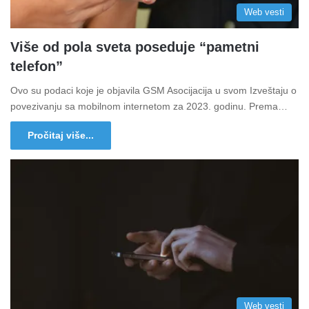
Web vesti
Više od pola sveta poseduje “pametni
telefon”
Ovo su podaci koje je objavila GSM Asocijacija u svom Izveštaju o
povezivanju sa mobilnom internetom za 2023. godinu. Prema…
Pročitaj više...
Web vesti