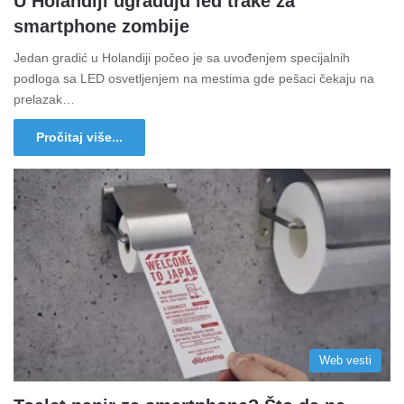
U Holandiji ugrađuju led trake za
smartphone zombije
Jedan gradić u Holandiji počeo je sa uvođenjem specijalnih
podloga sa LED osvetljenjem na mestima gde pešaci čekaju na
prelazak…
Pročitaj više...
Web vesti