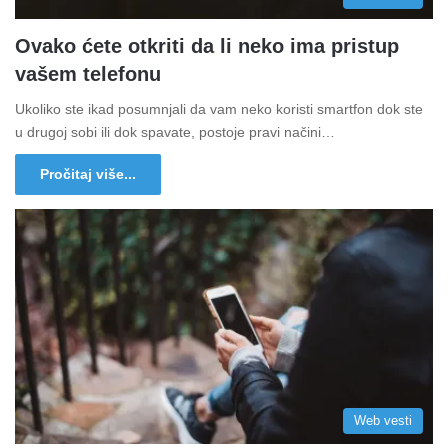
Ovako ćete otkriti da li neko ima pristup
vašem telefonu
Ukoliko ste ikad posumnjali da vam neko koristi smartfon dok ste
u drugoj sobi ili dok spavate, postoje pravi načini…
Pročitaj više...
Web vesti