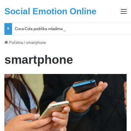
Social Emotion Online
M
Coca-Cola podrška mladima i Excel Grašić osnažuju mlade u regionu
Početna
/
smartphone
smartphone