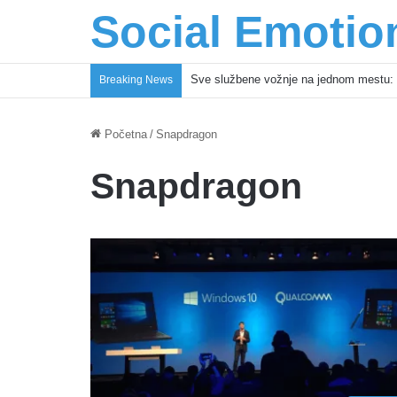
Social Emotio
Sve službene vožnje na jednom mestu: 
Breaking News
Početna
/
Snapdragon
Snapdragon