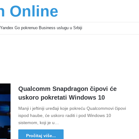
n Online
Yandex Go pokrenuo Business uslugu u Srbiji
Qualcomm Snapdragon čipovi će
uskoro pokretati Windows 10
Manji i jeftiniji uređaji koje pokreću Qualcommovi čipovi
ispod haube, će uskoro raditi i pod Windows 10
sistemom, koji je u…
Pročitaj više...