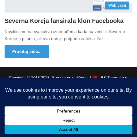
Web vesti
Severna Koreja lansirala klon Facebooka
Navikli smo na svakakva iznenađenja kada su vesti iz Severne
Koreje u pitanju, ali ova nas je potpuno zatekla. Ne…
Pročitaj više...
Copyright © 2015-2025, Sva prava zadržana |
LBS Team d.o.o.
Facebook
X
LinkedIn
Instagram
RSS