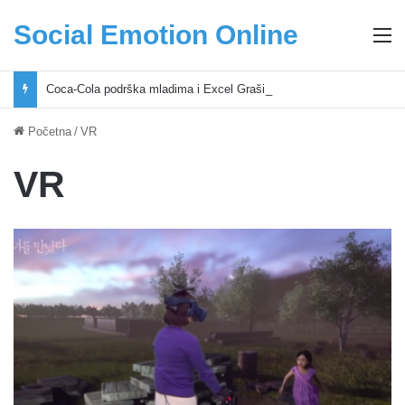
Social Emotion Online
M
Coca-Cola podrška mladima i Excel Grašić osnažuju mlade u regionu
Početna
/
VR
VR