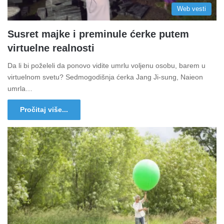
Web vesti
Susret majke i preminule ćerke putem
virtuelne realnosti
Da li bi poželeli da ponovo vidite umrlu voljenu osobu, barem u
virtuelnom svetu? Sedmogodišnja ćerka Jang Ji-sung, Naieon
umrla…
Pročitaj više...