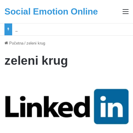
Social Emotion Online
M
Coca-Cola podrška mladima i Excel Grašić osnažuju mlade u regionu
Početna
/
zeleni krug
zeleni krug