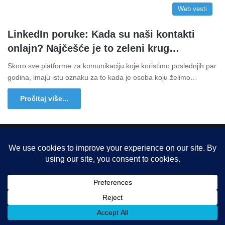
Web vesti
LinkedIn poruke: Kada su naši kontakti
onlajn? Najčešće je to zeleni krug…
Skoro sve platforme za komunikaciju koje koristimo poslednjih par
godina, imaju istu oznaku za to kada je osoba koju želimo…
Pročitaj više...
Copyright © 2015-2025, Sva prava zadržana |
LBS Team d.o.o.
Facebook
X
LinkedIn
Instagram
RSS