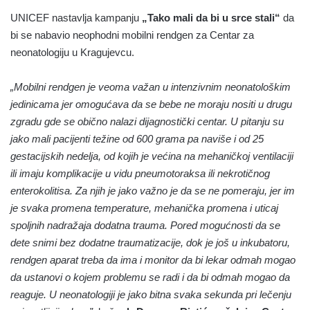
UNICEF nastavlja kampanju
„Tako mali da bi u srce stali“
da
bi se nabavio neophodni mobilni rendgen za Centar za
neonatologiju u Kragujevcu.
„Mobilni rendgen je veoma važan u intenzivnim neonatološkim
jedinicama jer omogućava da se bebe ne moraju nositi u drugu
zgradu gde se obično nalazi dijagnostički centar. U pitanju su
jako mali pacijenti težine od 600 grama pa naviše i od 25
gestacijskih nedelja, od kojih je većina na mehaničkoj ventilaciji
ili imaju komplikacije u vidu pneumotoraksa ili nekrotičnog
enterokolitisa. Za njih je jako važno je da se ne pomeraju, jer im
je svaka promena temperature, mehanička promena i uticaj
spoljnih nadražaja dodatna trauma. Pored mogućnosti da se
dete snimi bez dodatne traumatizacije, dok je još u inkubatoru,
rendgen aparat treba da ima i monitor da bi lekar odmah mogao
da ustanovi o kojem problemu se radi i da bi odmah mogao da
reaguje. U neonatologiji je jako bitna svaka sekunda pri lečenju