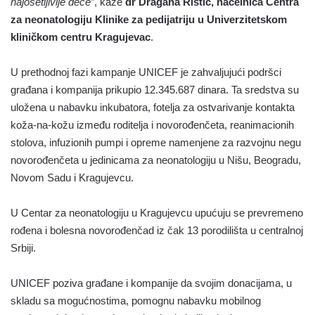
najosetljivije dece”
, kaže
dr Dragana Ristić, načelnica Centra
za neonatologiju Klinike za pedijatriju u Univerzitetskom
kliničkom centru Kragujevac
.
U prethodnoj fazi kampanje UNICEF je zahvaljujući podršci
građana i kompanija prikupio 12.345.687 dinara. Ta sredstva su
uložena u nabavku inkubatora, fotelja za ostvarivanje kontakta
koža-na-kožu između roditelja i novorođenčeta, reanimacionih
stolova, infuzionih pumpi i opreme namenjene za razvojnu negu
novorođenčeta u jedinicama za neonatologiju u Nišu, Beogradu,
Novom Sadu i Kragujevcu.
U Centar za neonatologiju u Kragujevcu upućuju se prevremeno
rođena i bolesna novorođenčad iz čak 13 porodilišta u centralnoj
Srbiji.
UNICEF poziva građane i kompanije da svojim donacijama, u
skladu sa mogućnostima, pomognu nabavku mobilnog