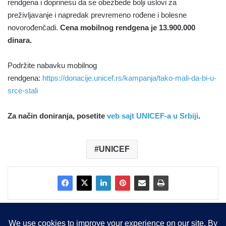
rendgena i doprinesu da se obezbede bolji uslovi za
preživljavanje i napredak prevremeno rođene i bolesne
novorođenčadi.
Cena mobilnog rendgena je 13.900.000
dinara.
Podržite nabavku mobilnog
rendgena:
https://donacije.unicef.rs/kampanja/tako-mali-da-bi-u-
srce-stali
Za način doniranja, posetite
veb sajt UNICEF-a u Srbiji
.
UNICEF