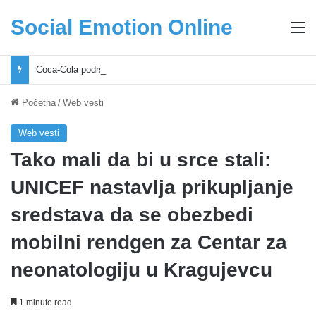
Social Emotion Online
M
Coca-Cola podrška mladima i Excel Grašić osnažuju mlade u regionu
Početna
/
Web vesti
Web vesti
Tako mali da bi u srce stali:
UNICEF nastavlja prikupljanje
sredstava da se obezbedi
mobilni rendgen za Centar za
neonatologiju u Kragujevcu
1 minute read