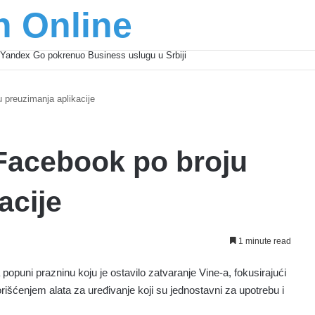
n Online
šić osnažuju mlade u regionu
 preuzimanja aplikacije
Facebook po broju
acije
1 minute read
 popuni prazninu koju je ostavilo zatvaranje Vine-a, fokusirajući
rišćenjem alata za uređivanje koji su jednostavni za upotrebu i