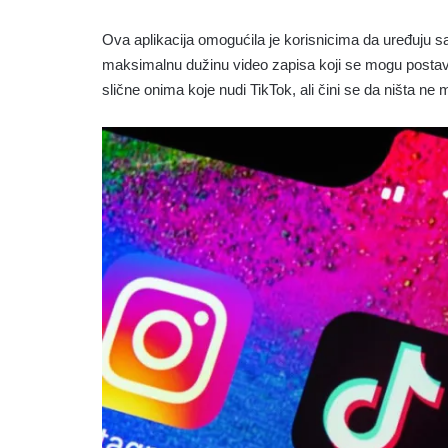
Ova aplikacija omogućila je korisnicima da uređuju s
maksimalnu dužinu video zapisa koji se mogu postaviti
slične onima koje nudi TikTok, ali čini se da ništa ne