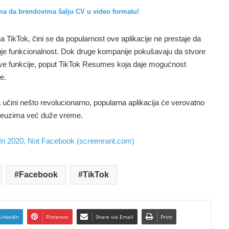
ma da brendovima šalju CV u video formatu!
a TikTok, čini se da popularnost ove aplikacije ne prestaje da
iruje funkcionalnost. Dok druge kompanije pokušavaju da stvore
 nove funkcije, poput TikTok Resumes koja daje mogućnost
e.
čini nešto revolucionarno, popularna aplikacija će verovatno
preuzima već duže vreme.
In 2020, Not Facebook (screenrant.com)
Facebook
TikTok
LinkedIn
Pinterest
Share via Email
Print