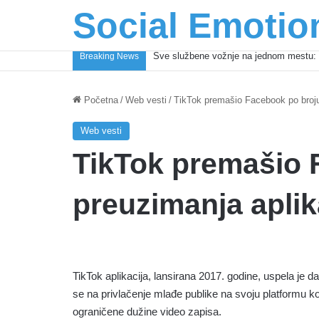
Social Emotio
Coca-Cola podrška mladima i Excel Gra
Breaking News
Početna
/
Web vesti
/
TikTok premašio Facebook po broju
Web vesti
TikTok premašio 
preuzimanja aplik
TikTok aplikacija, lansirana 2017. godine, uspela je da
se na privlačenje mlađe publike na svoju platformu ko
ograničene dužine video zapisa.