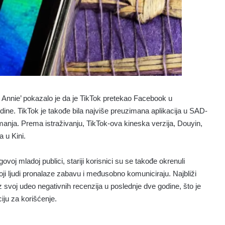
p Annie’ pokazalo je da je TikTok pretekao Facebook u
ine. TikTok je takođe bila najviše preuzimana aplikacija u SAD-
manja. Prema istraživanju, TikTok-ova kineska verzija, Douyin,
 u Kini.
ovoj mladoj publici, stariji korisnici su se takođe okrenuli
oji ljudi pronalaze zabavu i međusobno komuniciraju. Najbliži
 svoj udeo negativnih recenzija u poslednje dve godine, što je
iju za korišćenje.