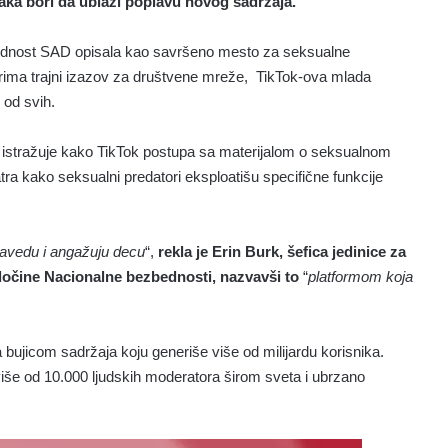
maka bori da ublaži poplavu novog sadržaja.
ednost SAD opisala kao savršeno mesto za seksualne
rima trajni izazov za društvene mreže, TikTok-ova mlada
 od svih.
 istražuje kako TikTok postupa sa materijalom o seksualnom
ra kako seksualni predatori eksploatišu specifične funkcije
zavedu i angažuju decu
“,
rekla je Erin Burk, šefica jedinice za
zločine Nacionalne bezbednosti, nazvavši to
“
platformom koja
 bujicom sadržaja koju generiše više od milijardu korisnika.
iše od 10.000 ljudskih moderatora širom sveta i ubrzano