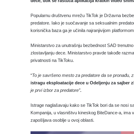
dece, dok se rastuća aplikacija kratkih video sni
Popularnu društvenu mrežu TikTok je Državna bezb
predatore. Iako je suočavanje sa seksualnim predato
korisnička baza ga je učinila najranjivijom platformom
Ministarstvo za unutrašnju bezbednost SAD trenutno
zlostavljanju dece. Ministarstvo pravde takođe razmat
privatnosti na TikToku.
“
To je savršeno mesto za predatore da se pronađu, 
istragu eksploatacije dece u Odeljenju za sajber 
je prvi izbor za predatore”
.
Istrage naglašavaju kako se TikTok bori da se nosi sa
Kompanija, u vlasništvu kineskog BiteDance-a, ima v
zapošljava osoblje u ovoj oblasti.