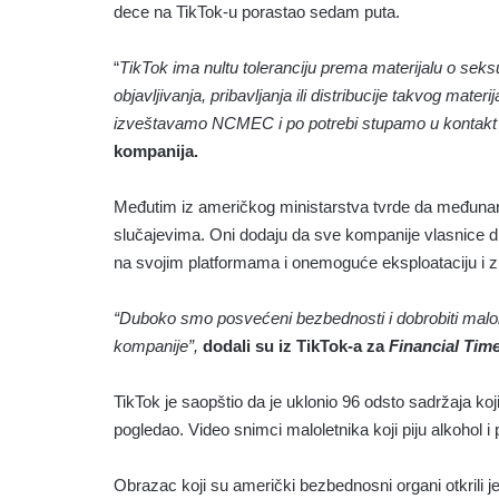
dece na TikTok-u porastao sedam puta.
“
TikTok ima nultu toleranciju prema materijalu o se
objavljivanja, pribavljanja ili distribucije takvog mat
izveštavamo NCMEC i po potrebi stupamo u kontakt
kompanija.
Međutim iz američkog ministarstva tvrde da međunar
slučajevima. Oni dodaju da sve kompanije vlasnice d
na svojim platformama i onemoguće eksploataciju i zlo
“Duboko smo posvećeni bezbednosti i dobrobiti malolet
kompanije”,
dodali su iz TikTok-a za
Financial Time
TikTok je saopštio da je uklonio 96 odsto sadržaja koj
pogledao. Video snimci maloletnika koji piju alkohol 
Obrazac koji su američki bezbednosni organi otkrili je