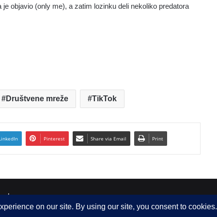
je objavio (only me), a zatim lozinku deli nekoliko predatora
Društvene mreže
TikTok
LinkedIn
Pinterest
Share via Email
Print
 d.o.o.