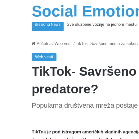
Social Emotio
Coca-Cola podrška mladima i Excel Gra
Breaking News
Početna
/
Web vesti
/
TikTok- Savršeno mesto za seksua
Web vesti
TikTok- Savršeno
predatore?
Popularna društvena mreža postaje
TikTok je pod istragom američkih vladinih agenci