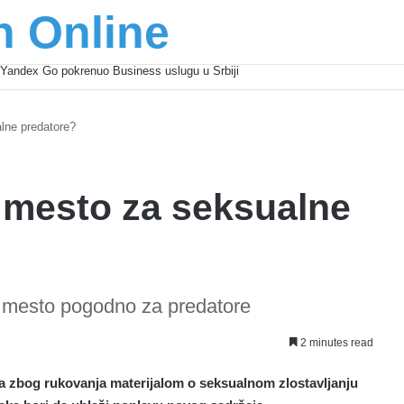
n Online
šić osnažuju mlade u regionu
lne predatore?
 mesto za seksualne
 mesto pogodno za predatore
2 minutes read
ja zbog rukovanja materijalom o seksualnom zlostavljanju