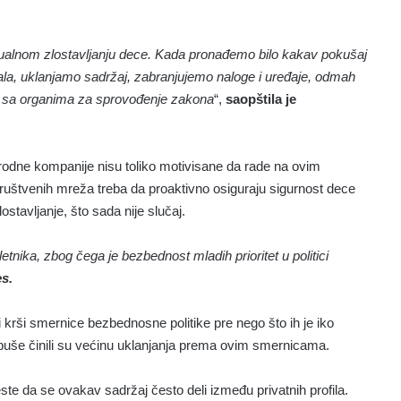
ksualnom zlostavljanju dece. Kada pronađemo bilo kakav pokušaj
erijala, uklanjamo sadržaj, zabranjujemo naloge i uređaje, odmah
 sa organima za sprovođenje zakona
“,
saopštila je
odne kompanije nisu toliko motivisane da rade na ovim
ruštvenih mreža treba da proaktivno osiguraju sigurnost dece
stavljanje, što sada nije slučaj.
nika, zbog čega je bezbednost mladih prioritet u politici
s.
i krši smernice bezbednosne politike pre nego što ih je iko
i puše činili su većinu uklanjanja prema ovim smernicama.
ste da se ovakav sadržaj često deli između privatnih profila.