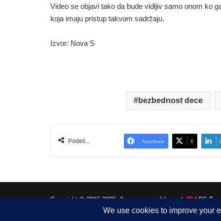
Video se objavi tako da bude vidljiv samo onom ko ga 
koja imaju pristup takvom sadržaju.
Izvor: Nova S
bezbednost dece
Podeli...
Facebook
X
Copyright © 2015-2025, Sva prava zadržana |
LBS Team