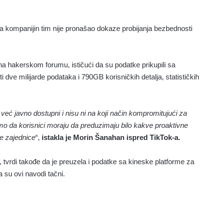
da kompanijin tim nije pronašao dokaze probijanja bezbednosti
na hakerskom forumu, ističući da su podatke prikupili sa
ti dve milijarde podataka i 790GB korisničkih detalja, statističkih
već javno dostupni i nisu ni na koji način kompromitujući za
o da korisnici moraju da preduzimaju bilo kakve proaktivne
e zajednice
“,
istakla je Morin Šanahan ispred TikTok-a.
tvrdi takođe da je preuzela i podatke sa kineske platforme za
su ovi navodi tačni.