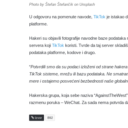
Photo by Štefan Štefančík on Unsplash
U odgovoru na pomenute navode,
TikTok
je istakao 
platforme.
Hakeri su objavili fotografije navodne baze podataka 
servera koji
TikTok
koristi. Tvrde da taj server skladiš
podataka platforme, kodove i drugo.
“
Potvrdili smo da su podaci izloženi od strane hakera 
TikTok sisteme, mrežu ili bazu podataka. Ne smatram
mere i ostajemo posvećeni bezbednosti naše globaln
Hakerska grupa, koja sebe naziva “AgainstTheWest”, 
razmenu poruka – WeChat. Za sada nema potvrda da 
Izvor
B92