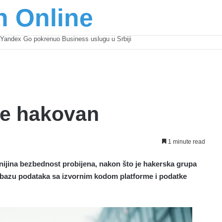
n Online
šić osnažuju mlade u regionu
ije hakovan
1 minute read
anijina bezbednost probijena, nakon što je hakerska grupa
ok bazu podataka sa izvornim kodom platforme i podatke