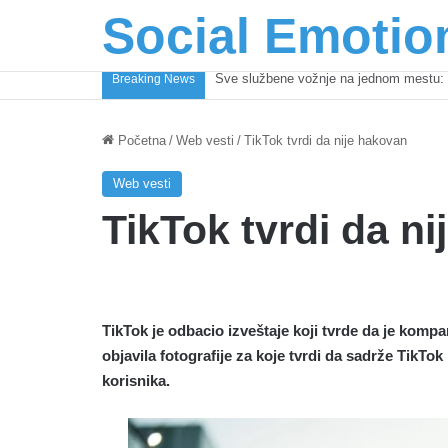
Social Emotio
Coca-Cola podrška mladima i Excel Gra
Breaking News
Početna
/
Web vesti
/
TikTok tvrdi da nije hakovan
Web vesti
TikTok tvrdi da n
TikTok je odbacio izveštaje koji tvrde da je komp
objavila fotografije za koje tvrdi da sadrže TikT
korisnika.