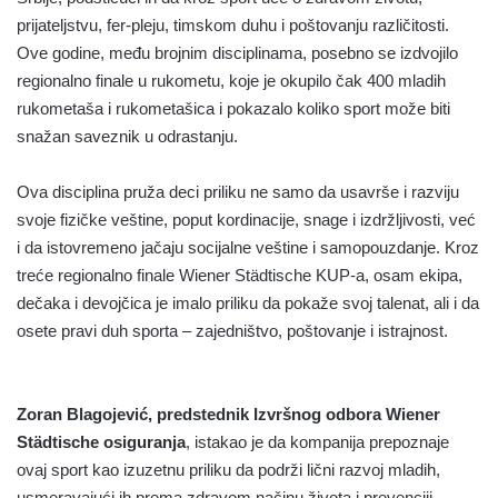
prijateljstvu, fer-pleju, timskom duhu i poštovanju različitosti.
Ove godine, među brojnim disciplinama, posebno se izdvojilo
regionalno finale u rukometu, koje je okupilo čak 400 mladih
rukometaša i rukometašica i pokazalo koliko sport može biti
snažan saveznik u odrastanju.
Ova disciplina pruža deci priliku ne samo da usavrše i razviju
svoje fizičke veštine, poput kordinacije, snage i izdržljivosti, već
i da istovremeno jačaju socijalne veštine i samopouzdanje. Kroz
treće regionalno finale Wiener Städtische KUP-a, osam ekipa,
dečaka i devojčica je imalo priliku da pokaže svoj talenat, ali i da
osete pravi duh sporta – zajedništvo, poštovanje i istrajnost.
Zoran Blagojević, predstednik Izvršnog odbora Wiener
Städtische osiguranja
, istakao je da kompanija prepoznaje
ovaj sport kao izuzetnu priliku da podrži lični razvoj mladih,
usmeravajući ih prema zdravom načinu života i prevenciji