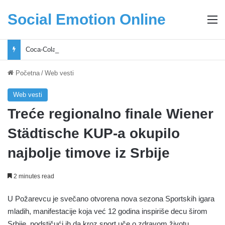
Social Emotion Online
M
Coca-Cola podrška mladima i Excel Grašić osnažuju mlade u regionu
Početna
/
Web vesti
Web vesti
Treće regionalno finale Wiener
Städtische KUP-a okupilo
najbolje timove iz Srbije
2 minutes read
U Požarevcu je svečano otvorena nova sezona Sportskih igara
mladih, manifestacije koja već 12 godina inspiriše decu širom
Srbije, podstičući ih da kroz sport uče o zdravom životu,