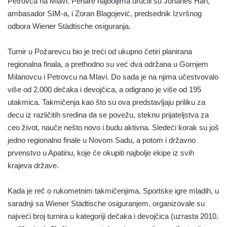
Petrovca na Mlavi. Pehare najboljima uručili su Johanes Han,
ambasador SIM-a, i Zoran Blagojević, predsednik Izvršnog
odbora Wiener Städtische osiguranja.
Turnir u Požarevcu bio je treći od ukupno četiri planirana
regionalna finala, a prethodno su već dva održana u Gornjem
Milanovcu i Petrovcu na Mlavi. Do sada je na njima učestvovalo
više od 2.000 dečaka i devojčica, a odigrano je više od 195
utakmica. Takmičenja kao što su ova predstavljaju priliku za
decu iz različitih sredina da se povežu, steknu prijateljstva za
ceo život, nauče nešto novo i budu aktivna. Sledeći korak su još
jedno regionalno finale u Novom Sadu, a potom i državno
prvenstvo u Apatinu, koje će okupiti najbolje ekipe iz svih
krajeva države.
Kada je reč o rukometnim takmičenjima, Sportske igre mladih, u
saradnji sa Wiener Städtische osiguranjem, organizovale su
najveći broj turnira u kategoriji dečaka i devojčica (uzrasta 2010.