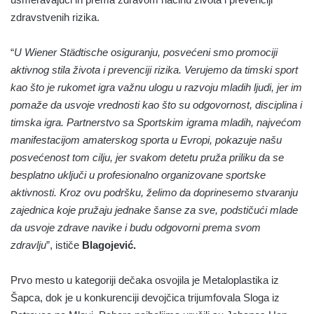
zdravstvenih rizika.
“
U Wiener Städtische osiguranju, posvećeni smo promociji
aktivnog stila života i prevenciji rizika. Verujemo da timski sport
kao što je rukomet igra važnu ulogu u razvoju mladih ljudi, jer im
pomaže da usvoje vrednosti kao što su odgovornost, disciplina i
timska igra. Partnerstvo sa Sportskim igrama mladih, najvećom
manifestacijom amaterskog sporta u Evropi, pokazuje našu
posvećenost tom cilju,
jer svakom detetu pruža priliku da se
besplatno uključi u profesionalno organizovane sportske
aktivnosti. Kroz ovu podršku, želimo da doprinesemo stvaranju
zajednica koje pružaju jednake šanse za sve, podstičući mlade
da usvoje zdrave navike i budu odgovorni prema svom
zdravlju
”, ističe
Blagojević
.
Prvo mesto u kategoriji dečaka osvojila je Metaloplastika iz
Šapca, dok je u konkurenciji devojčica trijumfovala Sloga iz