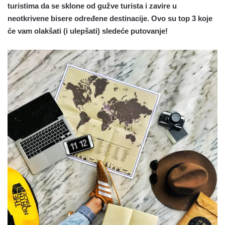
turistima da se sklone od gužve turista i zavire u
neotkrivene bisere određene destinacije. Ovo su top 3 koje
će vam olakšati (i ulepšati) sledeće putovanje!