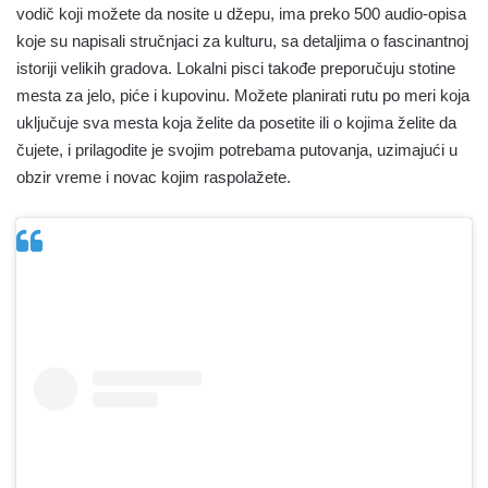
vodič koji možete da nosite u džepu, ima preko 500 audio-opisa
koje su napisali stručnjaci za kulturu, sa detaljima o fascinantnoj
istoriji velikih gradova. Lokalni pisci takođe preporučuju stotine
mesta za jelo, piće i kupovinu. Možete planirati rutu po meri koja
uključuje sva mesta koja želite da posetite ili o kojima želite da
čujete, i prilagodite je svojim potrebama putovanja, uzimajući u
obzir vreme i novac kojim raspolažete.