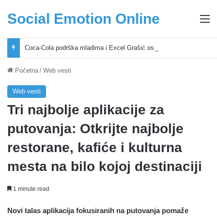
Social Emotion Online
M
Coca-Cola podrška mladima i Excel Grašić osnažuju mlade u regionu
Početna
/
Web vesti
Web vesti
Tri najbolje aplikacije za
putovanja: Otkrijte najbolje
restorane, kafiće i kulturna
mesta na bilo kojoj destinaciji
1 minute read
Novi talas aplikacija fokusiranih na putovanja pomaže