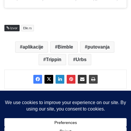
Izvor
Elle.rs
aplikacije
Bimble
putovanja
Trippin
Urbs
Copyright © 2015-2025, Sva prava zadržana |
LBS Team d.o.o.
Facebook
X
LinkedIn
Instagram
RSS