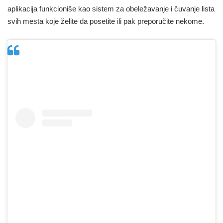
aplikacija funkcioniše kao sistem za obeležavanje i čuvanje lista
svih mesta koje želite da posetite ili pak preporučite nekome.