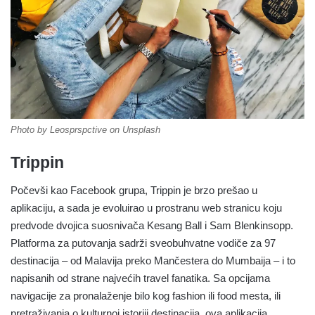
Photo by Leosprspctive on Unsplash
Trippin
Počevši kao Facebook grupa, Trippin je brzo prešao u
aplikaciju, a sada je evoluirao u prostranu web stranicu koju
predvode dvojica suosnivača Kesang Ball i Sam Blenkinsopp.
Platforma za putovanja sadrži sveobuhvatne vodiče za 97
destinacija – od Malavija preko Mančestera do Mumbaija – i to
napisanih od strane najvećih travel fanatika. Sa opcijama
navigacije za pronalaženje bilo kog fashion ili food mesta, ili
pretraživanja o kulturnoj istoriji destinacija, ova aplikacija