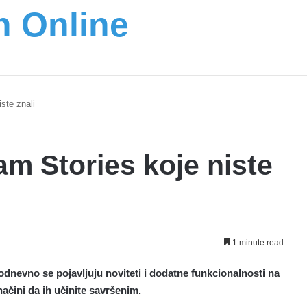
n Online
šić osnažuju mlade u regionu
ste znali
am Stories koje niste
1 minute read
dnevno se pojavljuju noviteti i dodatne funkcionalnosti na
načini da ih učinite savršenim.