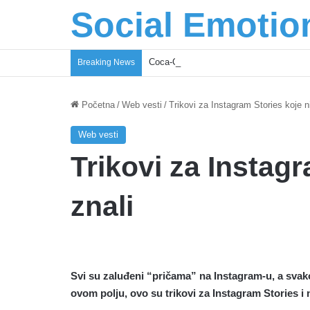
Social Emotio
Coca-Cola podrška mladima i Excel Gra
Breaking News
Početna
/
Web vesti
/
Trikovi za Instagram Stories koje ni
Web vesti
Trikovi za Instagr
znali
Svi su zaluđeni “
pričama” na Instagram-u, a svako
ovom polju, ovo su trikovi za Instagram Stories i 