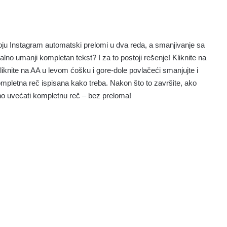
ju Instagram automatski prelomi u dva reda, a smanjivanje sa
lno umanji kompletan tekst? I za to postoji rešenje! Kliknite na
liknite na AA u levom ćošku i gore-dole povlačeći smanjujte i
mpletna reč ispisana kako treba. Nakon što to završite, ako
o uvećati kompletnu reč – bez preloma!