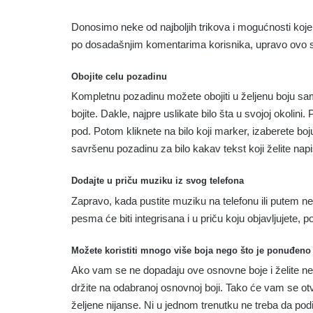
Donosimo neke od najboljih trikova i mogućnosti koje
po dosadašnjim komentarima korisnika, upravo ovo
Obojite celu pozadinu
Kompletnu pozadinu možete obojiti u željenu boju sa
bojite. Dakle, najpre uslikate bilo šta u svojoj okolini. 
pod. Potom kliknete na bilo koji marker, izaberete boju
savršenu pozadinu za bilo kakav tekst koji želite napis
Dodajte u priču muziku iz svog telefona
Zapravo, kada pustite muziku na telefonu ili putem n
pesma će biti integrisana i u priču koju objavljujete, 
Možete koristiti mnogo više boja nego što je ponuđeno
Ako vam se ne dopadaju ove osnovne boje i želite neku
držite na odabranoj osnovnoj boji. Tako će vam se otvo
željene nijanse. Ni u jednom trenutku ne treba da pod