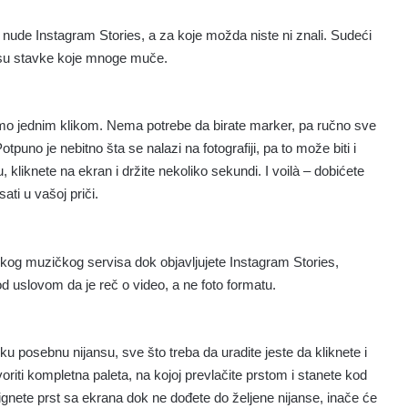
 nude Instagram Stories, a za koje možda niste ni znali. Sudeći
 su stavke koje mnoge muče.
mo jednim klikom. Nema potrebe da birate marker, pa ručno sve
Potpuno je nebitno šta se nalazi na fotografiji, pa to može biti i
, kliknete na ekran i držite nekoliko sekundi. I voilà – dobićete
ati u vašoj priči.
ekog muzičkog servisa dok objavljujete Instagram Stories,
pod uslovom da je reč o video, a ne foto formatu.
 posebnu nijansu, sve što treba da uradite jeste da kliknete i
riti kompletna paleta, na kojoj prevlačite prstom i stanete kod
ignete prst sa ekrana dok ne dođete do željene nijanse, inače će