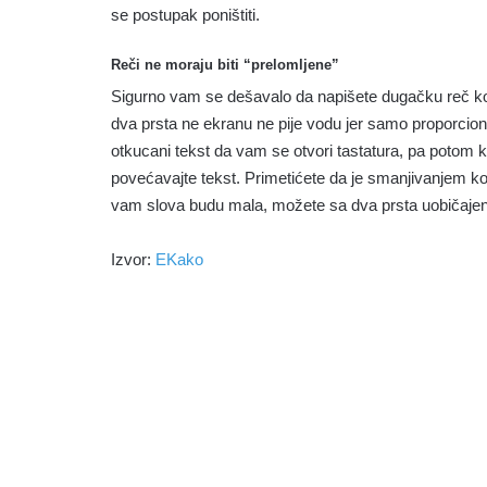
se postupak poništiti.
Reči ne moraju biti “prelomljene”
Sigurno vam se dešavalo da napišete dugačku reč ko
dva prsta ne ekranu ne pije vodu jer samo proporciona
otkucani tekst da vam se otvori tastatura, pa potom k
povećavajte tekst. Primetićete da je smanjivanjem ko
vam slova budu mala, možete sa dva prsta uobičajen
Izvor:
EKako