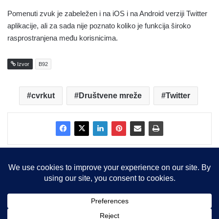
Pomenuti zvuk je zabeležen i na iOS i na Android verziji Twitter
aplikacije, ali za sada nije poznato koliko je funkcija široko
rasprostranjena među korisnicima.
Izvor
B92
cvrkut
Društvene mreže
Twitter
Copyright © 2015-2025, Sva prava zadržana |
LBS Team d.o.o.
Facebook
X
LinkedIn
Instagram
RSS