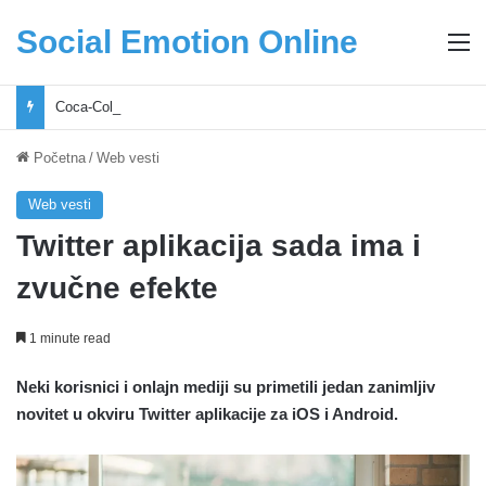
Social Emotion Online
M
Coca-Cola podrška mladima i Excel Grašić osnažuju mlade u regionu
Početna
/
Web vesti
Web vesti
Twitter aplikacija sada ima i
zvučne efekte
1 minute read
Neki korisnici i onlajn mediji su primetili jedan zanimljiv
novitet u okviru Twitter aplikacije za iOS i Android.