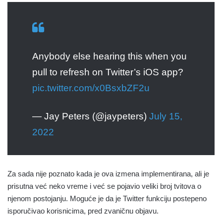
Anybody else hearing this when you
pull to refresh on Twitter’s iOS app?
pic.twitter.com/x0BsxbZF2u
— Jay Peters (@jaypeters)
July 15,
2022
Za sada nije poznato kada je ova izmena implementirana, ali je
prisutna već neko vreme i već se pojavio veliki broj tvitova o
njenom postojanju. Moguće je da je Twitter funkciju postepeno
isporučivao korisnicima, pred zvaničnu objavu.