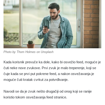
Photo by Thom Holmes on Unsplash
Kada korisnik prevuče ka dole, kako bi osvežio feed, moguće je
čuti neke nove zvukove. Prvi zvuk je malo treperenje, koji se
čuje kada se prvi put pokrene feed, a nakon osvežavanja je
moguće čuti kratak cvrkut za potvrđivanje.
Navodi se da je zvuk nešto drugačiji od onog koji se ranije
koristio tokom osvežavanja feed stranice.