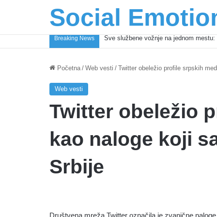
Social Emotio
Sve službene vožnje na jednom mestu: 
Breaking News
Početna
/
Web vesti
/
Twitter obeležio profile srpskih me
Web vesti
Twitter obeležio p
kao naloge koji s
Srbije
Društvena mreža Twitter označila je zvanične naloge