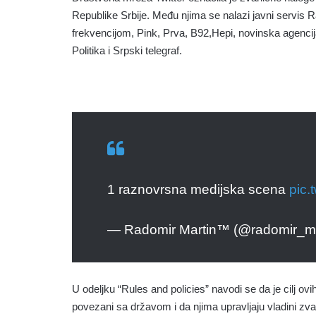
Republike Srbije. Među njima se nalazi javni servis Ra
frekvencijom, Pink, Prva, B92,Hepi, novinska agencija
Politika i Srpski telegraf.
1 raznovrsna medijska scena
pic.
— Radomir Martin™ (@radomir_ma
U odeljku “Rules and policies” navodi se da je cilj ov
povezani sa državom i da njima upravljaju vladini zvan