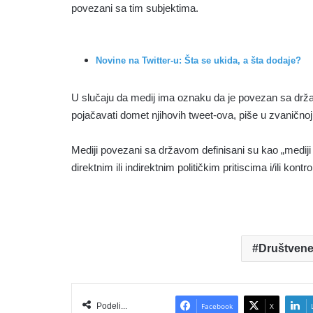
povezani sa tim subjektima.
Novine na Twitter-u: Šta se ukida, a šta dodaje?
U slučaju da medij ima oznaku da je povezan sa držav
pojačavati domet njihovih tweet-ova, piše u zvaničnoj
Mediji povezani sa državom definisani su kao „mediji 
direktnim ili indirektnim političkim pritiscima i/ili kont
Društvene
Podeli...
Facebook
X