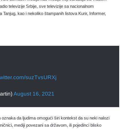
dio televizije Srbije, sve televizije sa nacionalnom
 Tanjug, kao i nekoliko štampanih listova Kurir, Informer,
twitter.com/suzTvsURXj
rtin)
August 16, 2021
ih oznaka da ljudima omogući širi kontekst da su neki nalozi
ičnici, mediji povezani sa državom, ili pojedinci blisko