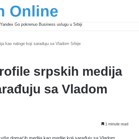
n Online
Yandex Go pokrenuo Business uslugu u Srbiji
dija kao naloge koji sarađuju sa Vladom Srbije
rofile srpskih medija
arađuju sa Vladom
1 minute read
 više domaćih medija kao medije koji sarađuju sa Vladom