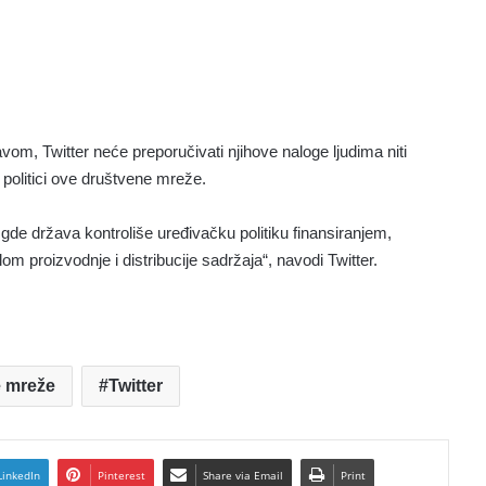
om, Twitter neće preporučivati njihove naloge ljudima niti
 politici ove društvene mreže.
gde država kontroliše uređivačku politiku finansiranjem,
rolom proizvodnje i distribucije sadržaja“, navodi Twitter.
 mreže
Twitter
LinkedIn
Pinterest
Share via Email
Print