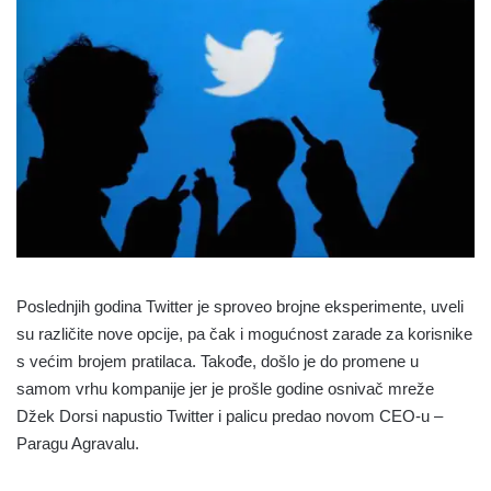
Poslednjih godina Twitter je sproveo brojne eksperimente, uveli
su različite nove opcije, pa čak i mogućnost zarade za korisnike
s većim brojem pratilaca. Takođe, došlo je do promene u
samom vrhu kompanije jer je prošle godine osnivač mreže
Džek Dorsi napustio Twitter i palicu predao novom CEO-u –
Paragu Agravalu.