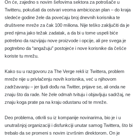
On će, zajedno s novim šefovima sektora za potrošače u
Twitteru, pokušati da ostvari veoma ambiciozan plan – do kraja
sledeće godine žele da povećaju broj dnevnih korisnika te
društvene mreže za čak 100 miliona. Nije teško zaključiti da je
pred njima jako težak zadatak, a da bi u tome uspeli biće
potrebno da razvijaju nove proizvode i opcije, ali pre svega je
pogtrebno da “angažuju” postojeće i nove korisnike da češće
koriste tu mrežu.
Kako su u razgovoru za The Verge rekli iz Twittera, problem
mreže nije u privlačenju novih korisnika, već u njihovom
zadržavanju – jer ljudi dođu na Twitter, prijave se, ali onda ne
znaju što da rade. Ne žele odmah tvituju i objavljuju sadržaj, ne
znaju koga prate pa na kraju odustanu od te mreže.
Deo problema, otkrili su iz kompanije novinarima, bio je i u
unutrašnjoj organizaciji i disfunkciji unutar samog Twittera, što bi
trebalo da se promeni s novim izvršnim direktorom. On je