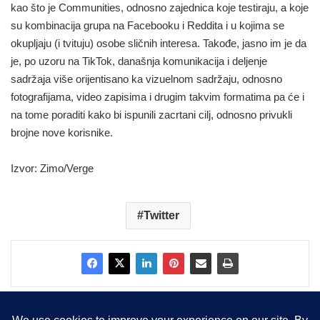
kao što je Communities, odnosno zajednica koje testiraju, a koje
su kombinacija grupa na Facebooku i Reddita i u kojima se
okupljaju (i tvituju) osobe sličnih interesa. Takođe, jasno im je da
je, po uzoru na TikTok, današnja komunikacija i deljenje
sadržaja više orijentisano ka vizuelnom sadržaju, odnosno
fotografijama, video zapisima i drugim takvim formatima pa će i
na tome poraditi kako bi ispunili zacrtani cilj, odnosno privukli
brojne nove korisnike.
Izvor: Zimo/Verge
Twitter