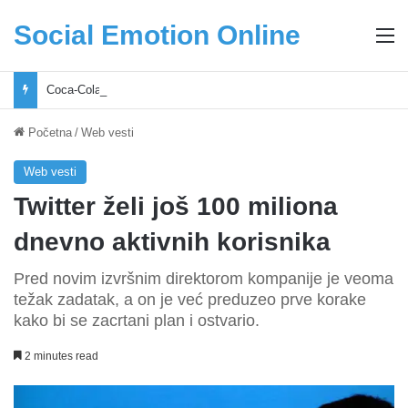
Social Emotion Online
M
Coca-Cola podrška mladima i Excel Grašić osnažuju mlade u regionu
Početna
/
Web vesti
Web vesti
Twitter želi još 100 miliona
dnevno aktivnih korisnika
Pred novim izvršnim direktorom kompanije je veoma
težak zadatak, a on je već preduzeo prve korake
kako bi se zacrtani plan i ostvario.
2 minutes read