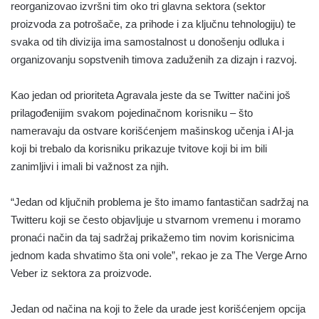
reorganizovao izvršni tim oko tri glavna sektora (sektor
proizvoda za potrošače, za prihode i za ključnu tehnologiju) te
svaka od tih divizija ima samostalnost u donošenju odluka i
organizovanju sopstvenih timova zaduženih za dizajn i razvoj.
Kao jedan od prioriteta Agravala jeste da se Twitter načini još
prilagođenijim svakom pojedinačnom korisniku – što
nameravaju da ostvare korišćenjem mašinskog učenja i AI-ja
koji bi trebalo da korisniku prikazuje tvitove koji bi im bili
zanimljivi i imali bi važnost za njih.
“Jedan od ključnih problema je što imamo fantastičan sadržaj na
Twitteru koji se često objavljuje u stvarnom vremenu i moramo
pronaći način da taj sadržaj prikažemo tim novim korisnicima
jednom kada shvatimo šta oni vole”, rekao je za The Verge Arno
Veber iz sektora za proizvode.
Jedan od načina na koji to žele da urade jest korišćenjem opcija