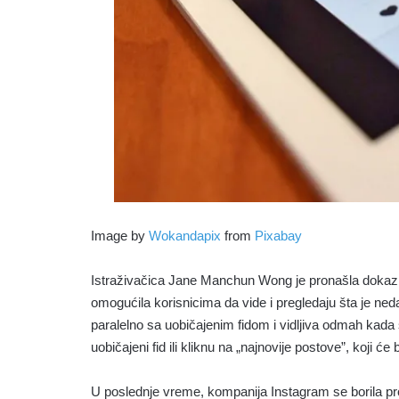
Image by
Wokandapix
from
Pixabay
Istraživačica Jane Manchun Wong je pronašla dokaz da 
omogućila korisnicima da vide i pregledaju šta je neda
paralelno sa uobičajenim fidom i vidljiva odmah kada 
uobičajeni fid ili kliknu na „najnovije postove”, koji c
U poslednje vreme, kompanija Instagram se borila pro