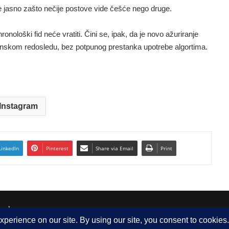
je jasno zašto nečije postove vide češće nego druge.
nološki fid neće vratiti. Čini se, ipak, da je novo ažuriranje
enskom redosledu, bez potpunog prestanka upotrebe algortima.
Instagram
LinkedIn
Pinterest
Share via Email
Print
 d.o.o.