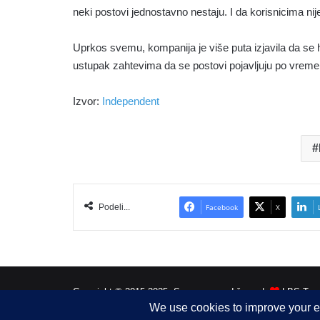
neki postovi jednostavno nestaju. I da korisnicima ni
Uprkos svemu, kompanija je više puta izjavila da se hro
ustupak zahtevima da se postovi pojavljuju po vrem
Izvor:
Independent
Podeli...
Facebook
X
Copyright © 2015-2025, Sva prava zadržana |
LBS Team