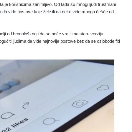
šta je korisnicima zanimljivo. Od tada su mnogi ljudi frustrirani
ava da vide postove koje žele ili da neke vide mnogo češće od
olji od hronološkog i da se neće vratiti na staru verziju
ogućiti ljudima da vide najnovije postove bez da se oslobode fid