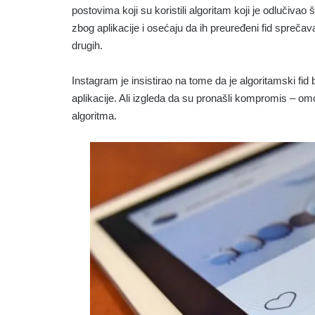
postovima koji su koristili algoritam koji je odlučivao 
zbog aplikacije i osećaju da ih preuređeni fid spreč
drugih.
Instagram je insistirao na tome da je algoritamski fid b
aplikacije. Ali izgleda da su pronašli kompromis – om
algoritma.