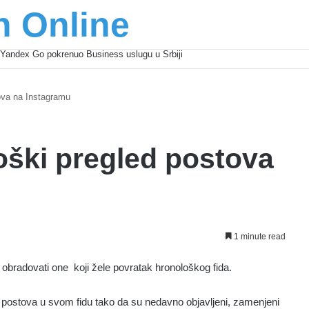
n Online
Yandex Go pokrenuo Business uslugu u Srbiji
tova na Instagramu
loški pregled postova
1 minute read
e obradovati one koji žele povratak hronološkog fida.
 postova u svom fidu tako da su nedavno objavljeni, zamenjeni