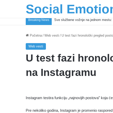
Social Emotio
Sve službene vožnje na jednom mestu: 
Breaking News
Početna
/
Web vesti
/
U test fazi hronološki pregled pos
Web vesti
U test fazi hrono
na Instagramu
Instagram testira funkciju „najnovijih postova” koja ć
Pre nekoliko godina, Instagram je promenio raspored