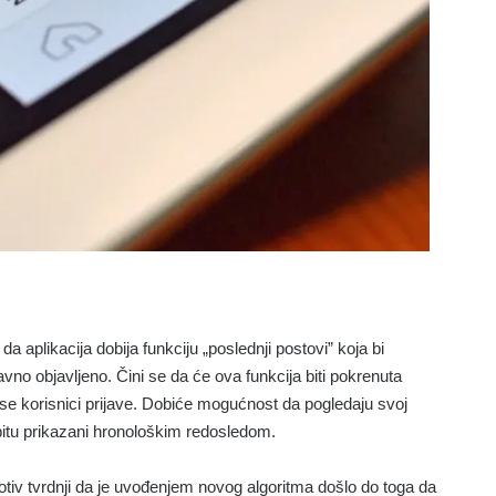
aplikacija dobija funkciju „poslednji postovi” koja bi
vno objavljeno. Čini se da će ova funkcija biti pokrenuta
se korisnici prijave. Dobiće mogućnost da pogledaju svoj
́e bitu prikazani hronološkim redosledom.
tiv tvrdnji da je uvođenjem novog algoritma došlo do toga da