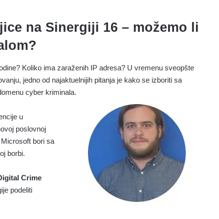
ice na Sinergiji 16 – možemo li
nalom?
 godine? Koliko ima zaraženih IP adresa? U vremenu sveopšte
vanju, jedno od najaktuelnijih pitanja je kako se izboriti sa
 domenu cyber kriminala.
encije u
hovoj poslovnoj
 Microsoft bori sa
j borbi.
Digital Crime
je podeliti