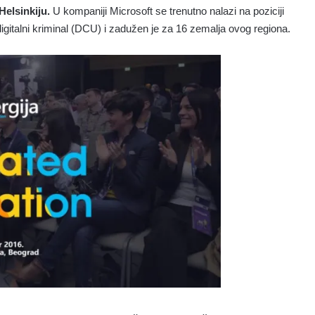
Helsinkiju.
U kompaniji Microsoft se trenutno nalazi na poziciji
igitalni kriminal (DCU) i zadužen je za 16 zemalja ovog regiona.