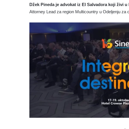
Džek Pineda je advokat iz El Salvadora koji živi u 
Attorney Lead za region Multicountry u Odeljenju za d