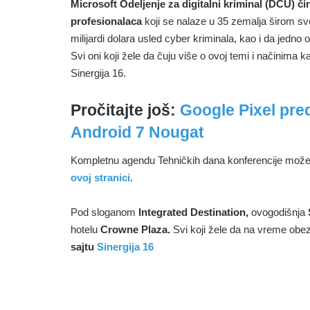
Microsoft Odeljenje za digitalni kriminal (DCU) čini
profesionalaca
koji se nalaze u 35 zemalja širom sv
milijardi dolara usled cyber kriminala, kao i da jedno
Svi oni koji žele da čuju više o ovoj temi i načinima k
Sinergija 16.
Pročitajte još:
Google Pixel pred
Android 7 Nougat
Kompletnu agendu Tehničkih dana konferencije može
ovoj stranici
.
Pod sloganom
Integrated Destination,
ovogodišnja
hotelu
Crowne Plaza.
Svi koji žele da na vreme obe
sajtu
Sinergija 16