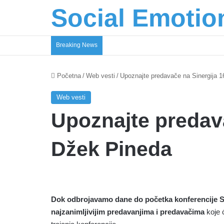
Social Emotio
Breaking News
Početna
/
Web vesti
/
Upoznajte predavače na Sinergija 
Web vesti
Upoznajte predava
Džek Pineda
Dok odbrojavamo dane do početka konferencije Si
najzanimljivijim predavanjima i predavačima
koje ć