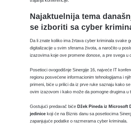
trajanja konferencije.
Najaktuelnija tema današnj
se izboriti sa cyber krimi
Da li znate koliko ima žrtava cyber kriminala svake
digitalizacije u svim sferama života, a naročito u poslo
izazovima koje ove promene donose, a pre svega u
Posetioci ovogodišnje Sinergije 16, najveće IT konfer
regionu posvećene informacionim tehnologijama i nji
primeni, biće u prilici da iz prve ruke saznaju kako se
ovim izazovom i kako može da pomogne drugima u to
Gostujući predavač biće
Džek Pineda iz Microsoft 
jedinice
koji će na Biznis danu sa posetiocima Sinergi
zapanjujuće podatke o razmerama cyber kriminala.