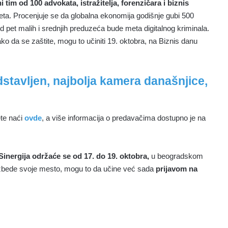
 tim od 100 advokata, istražitelja, forenzičara i biznis
eta. Procenjuje se da globalna ekonomija godišnje gubi 500
 od pet malih i srednjih preduzeća bude meta digitalnog kriminala.
ako da se zaštite, mogu to učiniti 19. oktobra, na Biznis danu
stavljen, najbolja kamera današnjice,
te naći
ovde
, a više informacija o predavačima dostupno je na
Sinergija održaće se
od 17. do 19. oktobra,
u beogradskom
zbede svoje mesto, mogu to da učine već sada
prijavom na