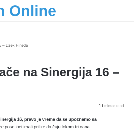
n Online
16 – Džek Pineda
če na Sinergija 16 –
1 minute read
nergija 16, pravo je vreme da se upoznamo sa
e posetioci imati prilike da čuju tokom tri dana