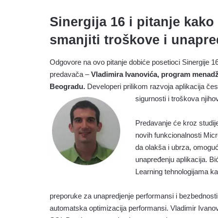
Sinergija 16 i pitanje kak
smanjiti troškove i unapred
Odgovore na ovo pitanje dobiće posetioci Sinergije 
predavača –
Vladimira Ivanovića, program menadž
Beogradu.
Developeri prilikom razvoja aplikacija čes
sigurnosti i troškova njihov
Predavanje će kroz studije 
novih funkcionalnosti Mi
da olakša i ubrza, omoguć
unapređenju aplikacija. B
Learning tehnologijama ka
preporuke za unapredjenje performansi i bezbednosti,
automatska optimizacija performansi. Vladimir Ivanov