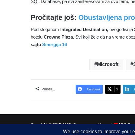
SQL Database, pa svi zainteresovani za ovu temu ne
Pročitajte još:
Obustavljena pro
Pod sloganom
Integrated Destination,
ovogodišnja
hotelu
Crowne Plaza.
Svi koji žele da na vreme obe
sajtu
Sinergija 16
MIcrosoft
Podeli...
Facebook
X
Copyright © 2015-2025, Sva prava zadržana |
LBS Team