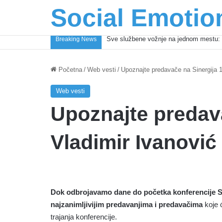
Social Emotio
Sve službene vožnje na jednom mestu: 
Breaking News
Početna
/
Web vesti
/
Upoznajte predavače na Sinergija 1
Web vesti
Upoznajte predava
Vladimir Ivanović
Dok odbrojavamo dane do početka konferencije Si
najzanimljivijim predavanjima i predavačima
koje ć
trajanja konferencije.