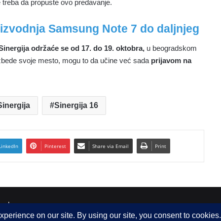
 treba da propuste ovo predavanje.
izvodnja Samsung Note 7 do daljnjeg
Sinergija održaće se
od 17. do 19. oktobra,
u beogradskom
zbede svoje mesto, mogu to da učine već sada
prijavom na
Sinergija
Sinergija 16
LinkedIn
Pinterest
Share via Email
Print
 d.o.o.