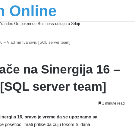
n Online
Yandex Go pokrenuo Business uslugu u Srbiji
6 – Vladimir Ivanović [SQL server team]
če na Sinergija 16 –
 [SQL server team]
1 minute read
nergija 16, pravo je vreme da se upoznamo sa
e posetioci imati prilike da čuju tokom tri dana