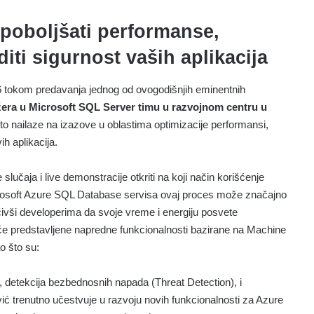
o poboljšati performanse,
iti sigurnost vaših aplikacija
16 tokom predavanja jednog od ovogodišnjih eminentnih
era u Microsoft SQL Server timu u razvojnom centru u
to nailaze na izazove u oblastima optimizacije performansi,
ih aplikacija.
slučaja i live demonstracije otkriti na koji način korišćenje
crosoft Azure SQL Database servisa ovaj proces može značajno
ivši developerima da svoje vreme i energiju posvete
iće predstavljene napredne funkcionalnosti bazirane na Machine
o što su:
 detekcija bezbednosnih napada (Threat Detection), i
ić trenutno učestvuje u razvoju novih funkcionalnosti za Azure