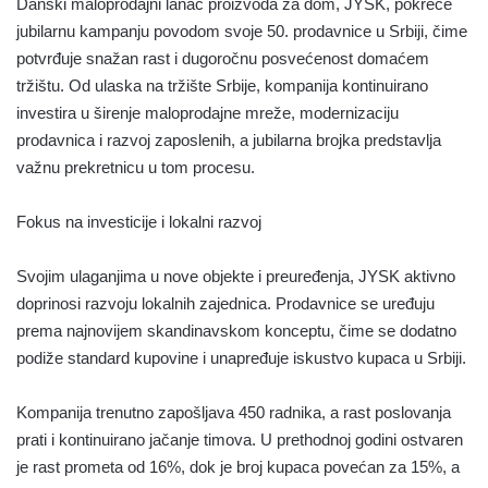
Danski maloprodajni lanac proizvoda za dom, JYSK, pokreće
jubilarnu kampanju povodom svoje 50. prodavnice u Srbiji, čime
potvrđuje snažan rast i dugoročnu posvećenost domaćem
tržištu. Od ulaska na tržište Srbije, kompanija kontinuirano
investira u širenje maloprodajne mreže, modernizaciju
prodavnica i razvoj zaposlenih, a jubilarna brojka predstavlja
važnu prekretnicu u tom procesu.
Fokus na investicije i lokalni razvoj
Svojim ulaganjima u nove objekte i preuređenja, JYSK aktivno
doprinosi razvoju lokalnih zajednica. Prodavnice se uređuju
prema najnovijem skandinavskom konceptu, čime se dodatno
podiže standard kupovine i unapređuje iskustvo kupaca u Srbiji.
Kompanija trenutno zapošljava 450 radnika, a rast poslovanja
prati i kontinuirano jačanje timova. U prethodnoj godini ostvaren
je rast prometa od 16%, dok je broj kupaca povećan za 15%, a