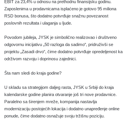
EBIT za 23,4% u odnosu na prethodnu finansijsku godinu.
Zaposlenima u prodavnicama isplaćeno je gotovo 95 miliona
RSD bonusa, što dodatno potvrđuje snažnu povezanost
poslovnih rezultata i ulaganja u ljude.
Povodom jubileja, JYSK je simbolično realizovao i društveno
odgovornu inicijativu „50 razloga da sadimo“, pridruživši se
projektu „Zasadi drvo“, čime dodatno potvrđuje opredeljenost ka
održivom razvoju i doprinosu zajednici.
Šta nam sledi do kraja godine?
U skladu sa strategijom daljeg rasta, JYSK u Srbiji do kraja
kalendarske godine planira otvaranje još tri nove prodavnice.
Paralelno sa širenjem mreže, kompanija nastavlja
modernizaciju postojećih lokacija i dodatno unapređenje online
ponude, čime dodatno osnažuje svoju tržišnu poziciju.