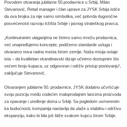
Povodom otvaranja jubilarne 50.prodavnice u Srbiji, Milan
Stevanović, Retail manager i član uprave za JYSK Srbija ističe
da ova brojka za nije samo simbolika, već potvrda dugoročne
posvećenosti razvoju tržišta Srbije i jasnog strateškog pravca.
„Kontinuiranim ulaganjima ne širimo samo mrežu prodavnica,
već unapređujemo koncepte, podižemo standarde usluga i
otvaramo nova radna mesta širom zemlje. Naša misija ostaje
ista – da kvalitetan skandinavski dizajn učinimo dostupnim što
većem broju kupaca, uz odgovoran i održiv pristup poslovanju“,
zaključuje Stevanović.
Otvaranjem jubilarne 50. prodavnice, JYSK dodatno učvršćuje
svoju poziciju među vodećim maloprodajnim lancima proizvoda
za spavanje i uređenje doma u Srbiji. Sa pogledom usmerenim
ka budućnosti, kompanija nastavlja da ulaže u stabilnu i održivu
ekspanziju, kako bi bila još bliže svakom kupcu širom Srbije.