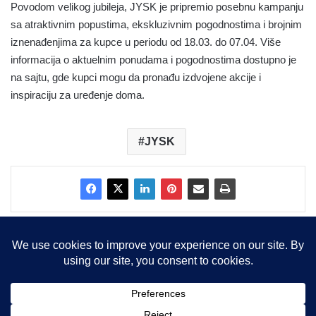
Povodom velikog jubileja, JYSK je pripremio posebnu kampanju
sa atraktivnim popustima, ekskluzivnim pogodnostima i brojnim
iznenađenjima za kupce u periodu od 18.03. do 07.04. Više
informacija o aktuelnim ponudama i pogodnostima dostupno je
na sajtu, gde kupci mogu da pronađu izdvojene akcije i
inspiraciju za uređenje doma.
JYSK
Copyright © 2015-2025, Sva prava zadržana |
LBS Team d.o.o.
Facebook
X
LinkedIn
Instagram
RSS