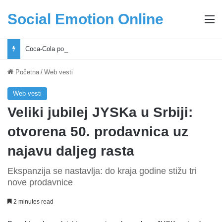
Social Emotion Online
M
Coca-Cola podrška mladima i Excel Grašić osnažuju mlade u regionu
Početna
/
Web vesti
Web vesti
Veliki jubilej JYSKa u Srbiji:
otvorena 50. prodavnica uz
najavu daljeg rasta
Ekspanzija se nastavlja: do kraja godine stižu tri
nove prodavnice
2 minutes read