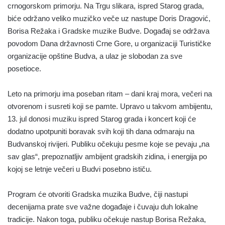
crnogorskom primorju. Na Trgu slikara, ispred Starog grada,
biće održano veliko muzičko veče uz nastupe Doris Dragović,
Borisa Režaka i Gradske muzike Budve. Događaj se održava
povodom Dana državnosti Crne Gore, u organizaciji Turističke
organizacije opštine Budva, a ulaz je slobodan za sve
posetioce.
Leto na primorju ima poseban ritam – dani kraj mora, večeri na
otvorenom i susreti koji se pamte. Upravo u takvom ambijentu,
13. jul donosi muziku ispred Starog grada i koncert koji će
dodatno upotpuniti boravak svih koji tih dana odmaraju na
Budvanskoj rivijeri. Publiku očekuju pesme koje se pevaju „na
sav glas“, prepoznatljiv ambijent gradskih zidina, i energija po
kojoj se letnje večeri u Budvi posebno ističu.
Program će otvoriti Gradska muzika Budve, čiji nastupi
decenijama prate sve važne događaje i čuvaju duh lokalne
tradicije. Nakon toga, publiku očekuje nastup Borisa Režaka,