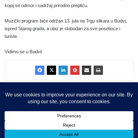
kojoj se odmor i sadržaj prirodno prepliću.
Muzički program biće održan 13. jula na Trgu slikara u Budvi,
ispred Starog grada, a ulaz je slobodan za sve posetioce i
turiste.
Vidimo se u Budvi!
Copyright © 2015-2025, Sva prava zadržana |
LBS Team d.o.o.
Facebook
X
LinkedIn
Instagram
RSS