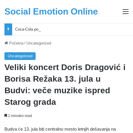
Social Emotion Online
M
Coca-Cola podrška mladima i Excel Grašić osnažuju mlade u regionu
Početna
/
Uncategorized
Uncategorized
Veliki koncert Doris Dragović i
Borisa Režaka 13. jula u
Budvi: veče muzike ispred
Starog grada
2 minutes read
Budva će 13. jula biti centralno mesto letnjih dešavanja na