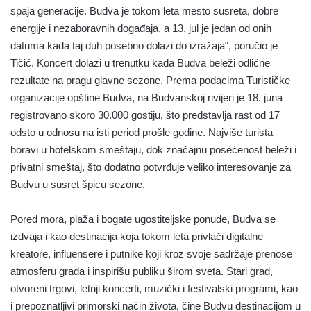
spaja generacije. Budva je tokom leta mesto susreta, dobre
energije i nezaboravnih događaja, a 13. jul je jedan od onih
datuma kada taj duh posebno dolazi do izražaja“, poručio je
Tičić. Koncert dolazi u trenutku kada Budva beleži odlične
rezultate na pragu glavne sezone. Prema podacima Turističke
organizacije opštine Budva, na Budvanskoj rivijeri je 18. juna
registrovano skoro 30.000 gostiju, što predstavlja rast od 17
odsto u odnosu na isti period prošle godine. Najviše turista
boravi u hotelskom smeštaju, dok značajnu posećenost beleži i
privatni smeštaj, što dodatno potvrđuje veliko interesovanje za
Budvu u susret špicu sezone.
Pored mora, plaža i bogate ugostiteljske ponude, Budva se
izdvaja i kao destinacija koja tokom leta privlači digitalne
kreatore, influensere i putnike koji kroz svoje sadržaje prenose
atmosferu grada i inspirišu publiku širom sveta. Stari grad,
otvoreni trgovi, letnji koncerti, muzički i festivalski programi, kao
i prepoznatljivi primorski način života, čine Budvu destinacijom u