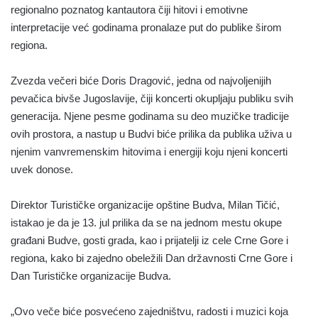
regionalno poznatog kantautora čiji hitovi i emotivne
interpretacije već godinama pronalaze put do publike širom
regiona.
Zvezda večeri biće Doris Dragović, jedna od najvoljenijih
pevačica bivše Jugoslavije, čiji koncerti okupljaju publiku svih
generacija. Njene pesme godinama su deo muzičke tradicije
ovih prostora, a nastup u Budvi biće prilika da publika uživa u
njenim vanvremenskim hitovima i energiji koju njeni koncerti
uvek donose.
Direktor Turističke organizacije opštine Budva, Milan Tičić,
istakao je da je 13. jul prilika da se na jednom mestu okupe
građani Budve, gosti grada, kao i prijatelji iz cele Crne Gore i
regiona, kako bi zajedno obeležili Dan državnosti Crne Gore i
Dan Turističke organizacije Budva.
„Ovo veče biće posvećeno zajedništvu, radosti i muzici koja