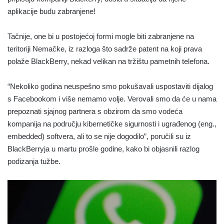
aplikacije budu zabranjene!
Tačnije, one bi u postojećoj formi mogle biti zabranjene na
teritoriji Nemačke, iz razloga što sadrže patent na koji prava
polaže BlackBerry, nekad velikan na tržištu pametnih telefona.
“Nekoliko godina neuspešno smo pokušavali uspostaviti dijalog
s Facebookom i više nemamo volje. Verovali smo da će u nama
prepoznati sjajnog partnera s obzirom da smo vodeća
kompanija na području kibernetičke sigurnosti i ugrađenog (eng.,
embedded) softvera, ali to se nije dogodilo”, poručili su iz
BlackBerryja u martu prošle godine, kako bi objasnili razlog
podizanja tužbe.