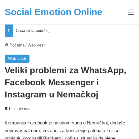
Social Emotion Online
M
Coca-Cola podrška mladima i Excel Grašić osnažuju mlade u regionu
Početna
/
Web vesti
Web vesti
Veliki problemi za WhatsApp,
Facebook Messenger i
Instagram u Nemačkoj
1 minute read
Kompanija Facebook je odlukom suda u Nemačkoj, doduše
nepravosnažnom, vezanoj za korišćenje patenata koji se
pripisuju kompaniji Blackerry, došla u situaciju da njene