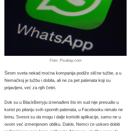
Foto: Pixabay.com
Širom sveta nekad moćna kompanija podiže slične tužbe, a u
Nemačkoj je tužbu i dobila, ali ne za pet patenata koji su
prijavljeni, već za njih četiri.
Dok su u BlackBerryju iznenađeni što im sud nije presudio u
korist po pitanju svih spornih patenata, u Facebooku nimalo ne
brinu. Svesni su da mogu i dalje koristiti aplikacije, samo ne u
ovom već izmenjenom obliku. Dakle, Nemci će uskoro dobiti