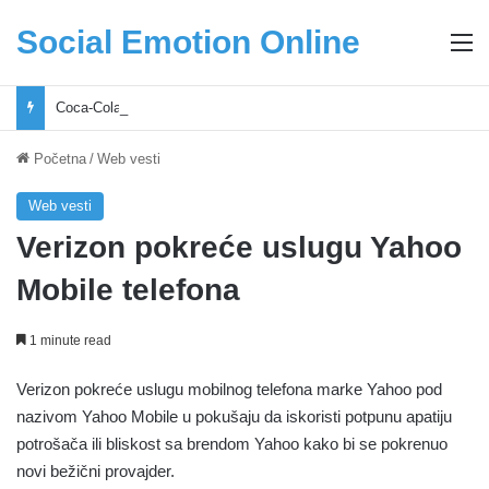
Social Emotion Online
M
Coca-Cola podrška mladima i Excel Grašić osnažuju mlade u regionu
Početna
/
Web vesti
Web vesti
Verizon pokreće uslugu Yahoo
Mobile telefona
1 minute read
Verizon pokreće uslugu mobilnog telefona marke Yahoo pod
nazivom Yahoo Mobile u pokušaju da iskoristi potpunu apatiju
potrošača ili bliskost sa brendom Yahoo kako bi se pokrenuo
novi bežični provajder.