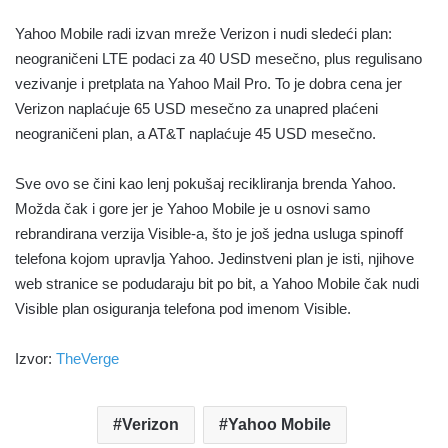
Yahoo Mobile radi izvan mreže Verizon i nudi sledeći plan:
neograničeni LTE podaci za 40 USD mesečno, plus regulisano
vezivanje i pretplata na Yahoo Mail Pro. To je dobra cena jer
Verizon naplaćuje 65 USD mesečno za unapred plaćeni
neograničeni plan, a AT&T naplaćuje 45 USD mesečno.
Sve ovo se čini kao lenj pokušaj recikliranja brenda Yahoo.
Možda čak i gore jer je Yahoo Mobile je u osnovi samo
rebrandirana verzija Visible-a, što je još jedna usluga spinoff
telefona kojom upravlja Yahoo. Jedinstveni plan je isti, njihove
web stranice se podudaraju bit po bit, a Yahoo Mobile čak nudi
Visible plan osiguranja telefona pod imenom Visible.
Izvor:
TheVerge
Verizon
Yahoo Mobile