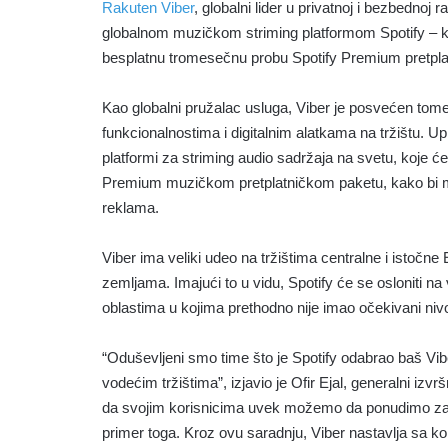
Rakuten Viber
, globalni lider u privatnoj i bezbednoj
globalnom muzičkom striming platformom Spotify – kr
besplatnu tromesečnu probu Spotify Premium pretplate
Kao globalni pružalac usluga, Viber je posvećen tome
funkcionalnostima i digitalnim alatkama na tržištu. U
platformi za striming audio sadržaja na svetu, koje će
Premium muzičkom pretplatničkom paketu, kako bi mo
reklama.
Viber ima veliki udeo na tržištima centralne i istočn
zemljama. Imajući to u vidu, Spotify će se osloniti na 
oblastima u kojima prethodno nije imao očekivani nivo
“Oduševljeni smo time što je Spotify odabrao baš Vi
vodećim tržištima”, izjavio je Ofir Ejal, generalni izvr
da svojim korisnicima uvek možemo da ponudimo zabav
primer toga. Kroz ovu saradnju, Viber nastavlja sa ko