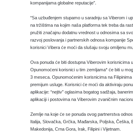
kompanijama globalne reputacije”.
“Sa uzbuđenjem stupamo u saradnju sa Viberom i u
na tržištima na kojim naša platforma tek treba da ras
pružiti značajnu dodatnu vrednost u odnosima sa sv
razvoj poslovanja i partnerskih odnosa kompanije Spo
korisnici Vibera će moći da slušaju svoju omiljenu mu
Ova ponuda će biti dostupna Viberovim korisnicima u
Opunomoćeni korisnici u tim zemljama* će biti u mogu
3 meseca. Opunomoćenim korisnicima na Filipinima i
premijum usluge. Korisnici će moći da aktiviraju pon
aplikacije: “nejtiv” oglasima bogatog sadžaja, baner
aplikaciji i postovima na Viberovim zvaničnim nacion
Zemlje na koje će se ponuda ovog partnerstva odnosi
Italija, Slovačka, Grčka, Mađarska, Poljska, Češka,
Makedonija, Crna Gora, Irak, Filipini i Vijetnam.