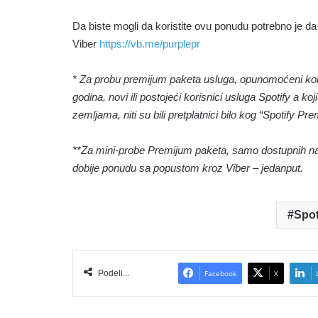
Da biste mogli da koristite ovu ponudu potrebno je da
Viber
https://vb.me/purplepr
* Za probu premijum paketa usluga, opunomoćeni koris
godina, novi ili postojeći korisnici usluga Spotify a k
zemljama, niti su bili pretplatnici bilo kog “Spotify P
**Za mini-probe Premijum paketa, samo dostupnih na F
dobije ponudu sa popustom kroz Viber – jedanput.
Spot
Podeli...
Facebook
X