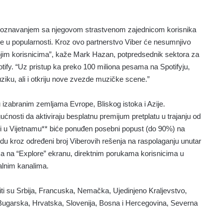
poznavanjem sa njegovom strastvenom zajednicom korisnika
te u popularnosti. Kroz ovo partnerstvo Viber će nesumnjivo
ojim korisnicima”, kaže Mark Hazan, potpredsednik sektora za
tify. “Uz pristup ka preko 100 miliona pesama na Spotifyju,
ziku, ali i otkriju nove zvezde muzičke scene.”
 izabranim zemljama Evrope, Bliskog istoka i Azije.
ćnosti da aktiviraju besplatnu premijum pretplatu u trajanju od
 u Vijetnamu** biće ponuđen posebni popust (do 90%) na
udu kroz određeni broj Viberovih rešenja na raspolaganju unutar
ima na “Explore” ekranu, direktnim porukama korisnicima u
alnim kanalima.
ti su Srbija, Francuska, Nemačka, Ujedinjeno Kraljevstvo,
 Bugarska, Hrvatska, Slovenija, Bosna i Hercegovina, Severna