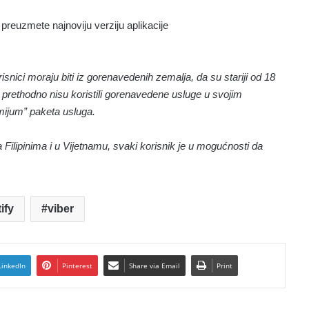
 preuzmete najnoviju verziju aplikacije
nici moraju biti iz gorenavedenih zemalja, da su stariji od 18
oji prethodno nisu koristili gorenavedene usluge u svojim
remijum” paketa usluga.
ilipinima i u Vijetnamu, svaki korisnik je u mogućnosti da
ify
viber
LinkedIn
Pinterest
Share via Email
Print