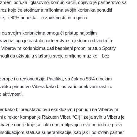
 razmeni poruka i glasovnoj komunikaciji, objavio je partnerstvo sa
oz koje će stotinama milionima svojih korisnika ponuditi
, ili 90% popusta – u zavisnosti od regiona.
 da svojim korisnicima omogući pristup najboljim
pravo iz toga je nastalo partnerstvo sa jednom od vodećih
 Viberovim korisnicima dati besplatni probni pristup Spotify
gli da uživaju u slušanju svoje omiljene muzike – bez
e Evrope i u regionu Azije-Pacifika, sa čak do 98% u nekim
veliko prisustvo Vibera kako bi ostvario očekivani rast i u
 aktivnosti.
ber kako bi predstavio ovu ekskluzivnu ponudu na Viberovim
šni direktor kompanije Rakuten Viber. “Cilj i želja svih u Viberu je
ne opcije koje se lako upotrebljavaju i ova ponuda je pravi
nsolidacijom statusa superaplikacije, kao jak i pouzdan partner