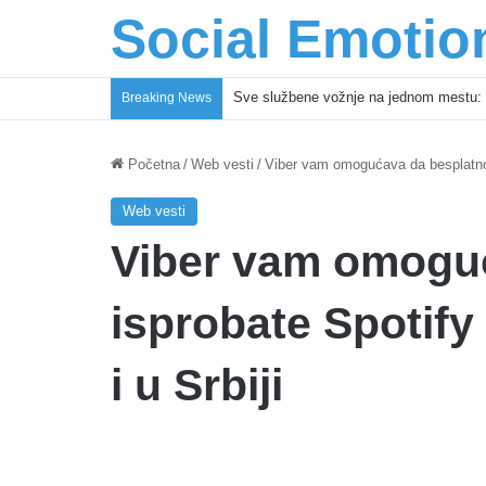
Social Emotio
Sve službene vožnje na jednom mestu: 
Breaking News
Početna
/
Web vesti
/
Viber vam omogućava da besplatno 
Web vesti
Viber vam omogu
isprobate Spotif
i u Srbiji