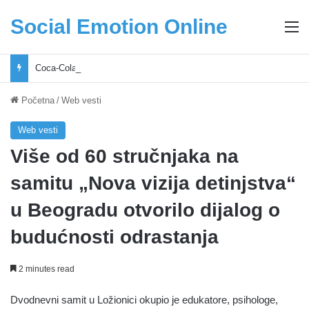
Social Emotion Online
M
Coca-Cola podrška mladima i Excel Grašić osnažuju mlade u regionu
Početna
/
Web vesti
Web vesti
Više od 60 stručnjaka na
samitu „Nova vizija detinjstva“
u Beogradu otvorilo dijalog o
budućnosti odrastanja
2 minutes read
Dvodnevni samit u Ložionici okupio je edukatore, psihologe,