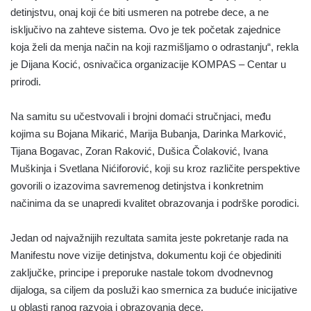
detinjstvu, onaj koji će biti usmeren na potrebe dece, a ne
isključivo na zahteve sistema. Ovo je tek početak zajednice
koja želi da menja način na koji razmišljamo o odrastanju“, rekla
je Dijana Kocić, osnivačica organizacije KOMPAS – Centar u
prirodi.
Na samitu su učestvovali i brojni domaći stručnjaci, među
kojima su Bojana Mikarić, Marija Bubanja, Darinka Marković,
Tijana Bogavac, Zoran Raković, Dušica Čolaković, Ivana
Muškinja i Svetlana Nićiforović, koji su kroz različite perspektive
govorili o izazovima savremenog detinjstva i konkretnim
načinima da se unapredi kvalitet obrazovanja i podrške porodici.
Jedan od najvažnijih rezultata samita jeste pokretanje rada na
Manifestu nove vizije detinjstva, dokumentu koji će objediniti
zaključke, principe i preporuke nastale tokom dvodnevnog
dijaloga, sa ciljem da posluži kao smernica za buduće inicijative
u oblasti ranog razvoja i obrazovanja dece.