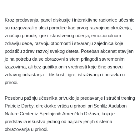
Kroz predavanja, panel diskusije i interaktivne radionice učesnici
su razgovarali o ulozi porodice kao prvog razvojnog okruženja,
značaju prirode, igre i iskustvenog učenja, emocionalnom
zdravlju dece, razvoju otpornosti i stvaranju zajednica koje
podstiču zdrav razvoj svakog deteta. Poseban akcenat stavljen
je na potrebu da se obrazovni sistem prilagodi savremenim
izazovima, ali bez gubitka onih vrednosti koje čine osnovu
zdravog odrastanja – bliskosti, igre, istraživanja i boravka u
prirodi.
Posebnu pažnju učesnika privuklo je predavanje i stručni trening
Patricie Darby, direktorke vrtića u prirodi pri Schlitz Audubon
Nature Center iz Sjedinjenih Američkih Država, koja je
predstavila iskustva jednog od najrazvijenijih sistema
obrazovanja u prirodi.