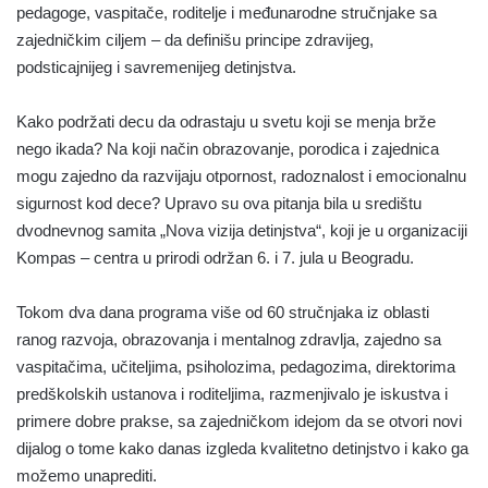
pedagoge, vaspitače, roditelje i međunarodne stručnjake sa
zajedničkim ciljem – da definišu principe zdravijeg,
podsticajnijeg i savremenijeg detinjstva.
Kako podržati decu da odrastaju u svetu koji se menja brže
nego ikada? Na koji način obrazovanje, porodica i zajednica
mogu zajedno da razvijaju otpornost, radoznalost i emocionalnu
sigurnost kod dece? Upravo su ova pitanja bila u središtu
dvodnevnog samita „Nova vizija detinjstva“, koji je u organizaciji
Kompas – centra u prirodi održan 6. i 7. jula u Beogradu.
Tokom dva dana programa više od 60 stručnjaka iz oblasti
ranog razvoja, obrazovanja i mentalnog zdravlja, zajedno sa
vaspitačima, učiteljima, psiholozima, pedagozima, direktorima
predškolskih ustanova i roditeljima, razmenjivalo je iskustva i
primere dobre prakse, sa zajedničkom idejom da se otvori novi
dijalog o tome kako danas izgleda kvalitetno detinjstvo i kako ga
možemo unaprediti.