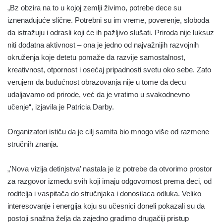
„Bz obzira na to u kojoj zemlji živimo, potrebe dece su
iznenađujuće slične. Potrebni su im vreme, poverenje, sloboda
da istražuju i odrasli koji će ih pažljivo slušati. Priroda nije luksuz
niti dodatna aktivnost – ona je jedno od najvažnijih razvojnih
okruženja koje detetu pomaže da razvije samostalnost,
kreativnost, otpornost i osećaj pripadnosti svetu oko sebe. Zato
verujem da budućnost obrazovanja nije u tome da decu
udaljavamo od prirode, već da je vratimo u svakodnevno
učenje“, izjavila je Patricia Darby.
Organizatori ističu da je cilj samita bio mnogo više od razmene
stručnih znanja.
„’Nova vizija detinjstva’ nastala je iz potrebe da otvorimo prostor
za razgovor između svih koji imaju odgovornost prema deci, od
roditelja i vaspitača do stručnjaka i donosilaca odluka. Veliko
interesovanje i energija koju su učesnici doneli pokazali su da
postoji snažna želja da zajedno gradimo drugačiji pristup