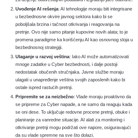
Uvođenje AI rešenja
: AI tehnologije moraju biti integrisane
u bezbednosne okvire javnog sektora kako bi se
poboljšala brzina i tačnost otkrivanja i reagovanja na
pretnje. Ovo nije samo pitanje kupovine novih alata; to je
promena paradigme ka korišćenju AI kao osnovnog sloja u
bezbednosnoj strategiji.
Ulaganje u razvoj veština
: Iako AI može automatizovati
mnoge zadatke u Cyber bezbednosti, i dalje postoji
nedostatak obučenih stručnjaka. Javne službe moraju
ulagati u unapređenje veština svojih zaposlenih kako bi
ostale ispred rastućih pretnji.
Pripremite se za neizbežno
: Vlade moraju proaktivno da
se pripreme za Cyber napade, a ne samo da reaguju kada
se oni dese. To uključuje redovne procene pretnji, obuke i
planiranje za vanredne situacije. AI alati za monitoring i
otkrivanje pretnji mogu podržati ove napore, osiguravajući
da su vlade spremne na sve što dolazi.