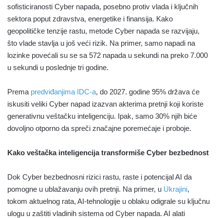
sofisticiranosti Cyber napada, posebno protiv vlada i ključnih
sektora poput zdravstva, energetike i finansija. Kako
geopolitičke tenzije rastu, metode Cyber napada se razvijaju,
što vlade stavlja u još veći rizik. Na primer, samo napadi na
lozinke povećali su se sa 572 napada u sekundi na preko 7.000
u sekundi u poslednje tri godine.
Prema
predviđanjima IDC-a
, do 2027. godine 95% država će
iskusiti veliki Cyber napad izazvan akterima pretnji koji koriste
generativnu veštačku inteligenciju. Ipak, samo 30% njih biće
dovoljno otporno da spreči značajne poremećaje i proboje.
Kako veštačka inteligencija transformiše Cyber
bezbednost
Dok Cyber bezbednosni rizici rastu, raste i potencijal AI da
pomogne u ublažavanju ovih pretnji. Na primer, u
Ukrajini
,
tokom aktuelnog rata, AI-tehnologije u oblaku odigrale su ključnu
ulogu u zaštiti vladinih sistema od Cyber napada. AI alati