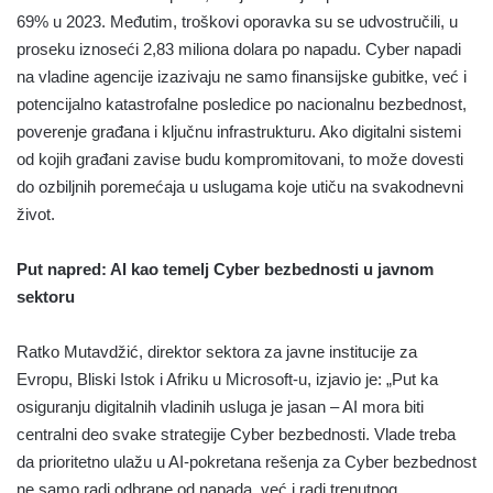
69% u 2023. Međutim, troškovi oporavka su se udvostručili, u
proseku iznoseći 2,83 miliona dolara po napadu. Cyber napadi
na vladine agencije izazivaju ne samo finansijske gubitke, već i
potencijalno katastrofalne posledice po nacionalnu bezbednost,
poverenje građana i ključnu infrastrukturu. Ako digitalni sistemi
od kojih građani zavise budu kompromitovani, to može dovesti
do ozbiljnih poremećaja u uslugama koje utiču na svakodnevni
život.
Put napred: AI kao temelj Cyber bezbednosti u javnom
sektoru
Ratko Mutavdžić, direktor sektora za javne institucije za
Evropu, Bliski Istok i Afriku u Microsoft-u, izjavio je: „Put ka
osiguranju digitalnih vladinih usluga je jasan – AI mora biti
centralni deo svake strategije Cyber bezbednosti. Vlade treba
da prioritetno ulažu u AI-pokretana rešenja za Cyber bezbednost
ne samo radi odbrane od napada, već i radi trenutnog