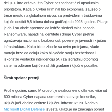
deluju u ime država, što Cyber bezbednost čini apsolutnim
prioritetom. Kada bi Cyber kriminal bio ekonomija, zauzeo bi
treće mesto na globalnom nivou, sa predviđenim troškovima
koji će dostići 9,5 biliona dolara godišnje do 2025. godine. Pitanje
je da li su vlade spremne da izdrže sledeći talas napada.
Ransomware, napadi na identitete i druge Cyber pretnje
ugrožavaju nacionalnu bezbednost, poverenje javnosti i ključnu
infrastrukturu. Kako bi se izborile sa ovim pretnjama, vlade
moraju brzo da deluju kako bi ojačale svoju bezbednost i
iskoristile veštačku inteligenciju (AI) za izgradnju otpornog
sistema odbrane koji će zaštititi građane i ključne podatke.
Širok spektar pretnji
Prošle godine, samo Microsoft je svakodnevno otkrivao više od
600 miliona Cyber napada usmerenih na svoje korisnike,
uključujući vladine entitete i ključnu infrastrukturu. Nedavni
Microsoft Digital Defense
izveštaj ukazuje na značajan porast