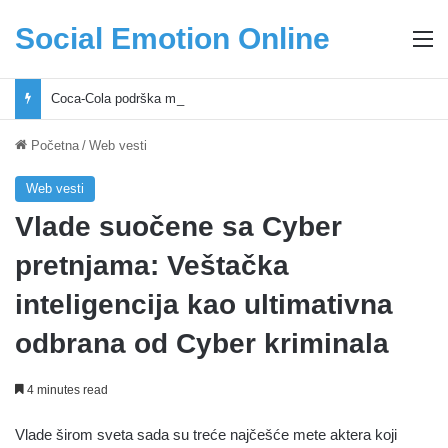
Social Emotion Online
M
Coca-Cola podrška mladima i Excel Grašić osnažuju mlade u regionu
Početna
/
Web vesti
Web vesti
Vlade suočene sa Cyber
pretnjama: Veštačka
inteligencija kao ultimativna
odbrana od Cyber kriminala
4 minutes read
Vlade širom sveta sada su treće najčešće mete aktera koji