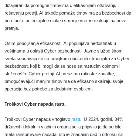
dizajniran da pomogne timovima u efikasnijem otkrivanju i
rešavanju pretnji. AI takođe pomaže timovima za bezbednost da
brzo uoče potencijalne rizike i smanje vreme reakcije na nove
pretnje.
Osim poboljšanja efikasnosti, AI popunjava nedostatak u
veštinama u oblasti Cyber bezbednosti. Javne službe širom
sveta suočavaju se sa manjkom obučenih stručnjaka za Cyber
bezbednost, koji bi mogli da se nose sa rastućim obimom i
složenošću Cyber pretnji. AI preuzima rutinske zadatke,
omogućavajući manjim timovima da efikasno skaliraju svoje
operacije bez potrebe za dodatnim osobljem.
Troškovi Cyber napada rastu
Troškovi Cyber napada vrtoglavo
rastu
. U 2024. godini, 34%
državnih i lokalnih vladinih organizacija prijavilo je da su bile
meta ransomware napada, što je značajan pad u odnosu na