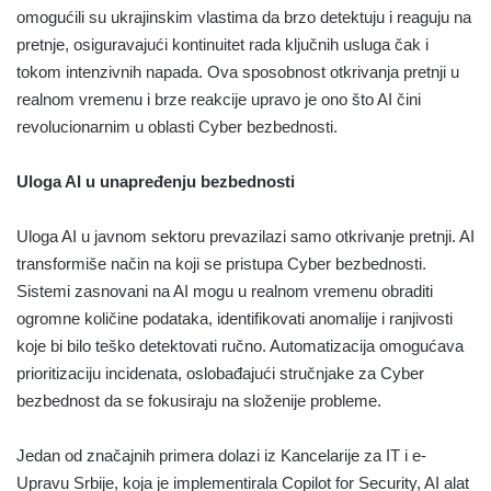
omogućili su ukrajinskim vlastima da brzo detektuju i reaguju na
pretnje, osiguravajući kontinuitet rada ključnih usluga čak i
tokom intenzivnih napada. Ova sposobnost otkrivanja pretnji u
realnom vremenu i brze reakcije upravo je ono što AI čini
revolucionarnim u oblasti Cyber bezbednosti.
Uloga AI u unapređenju bezbednosti
Uloga AI u javnom sektoru prevazilazi samo otkrivanje pretnji. AI
transformiše način na koji se pristupa Cyber bezbednosti.
Sistemi zasnovani na AI mogu u realnom vremenu obraditi
ogromne količine podataka, identifikovati anomalije i ranjivosti
koje bi bilo teško detektovati ručno. Automatizacija omogućava
prioritizaciju incidenata, oslobađajući stručnjake za Cyber
bezbednost da se fokusiraju na složenije probleme.
Jedan od značajnih primera dolazi iz Kancelarije za IT i e-
Upravu Srbije, koja je implementirala Copilot for Security, AI alat