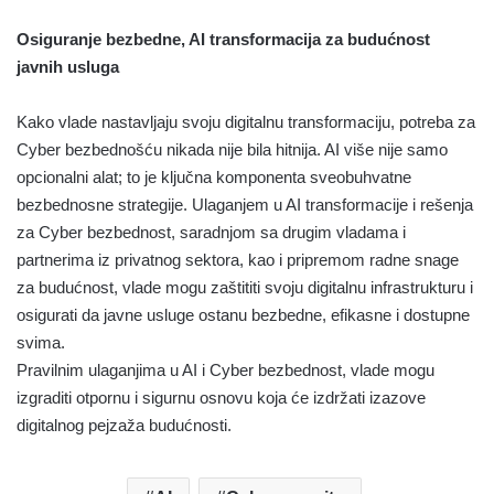
Osiguranje bezbedne, AI transformacija za budućnost
javnih usluga
Kako vlade nastavljaju svoju digitalnu transformaciju, potreba za
Cyber bezbednošću nikada nije bila hitnija. AI više nije samo
opcionalni alat; to je ključna komponenta sveobuhvatne
bezbednosne strategije. Ulaganjem u AI transformacije i rešenja
za Cyber bezbednost, saradnjom sa drugim vladama i
partnerima iz privatnog sektora, kao i pripremom radne snage
za budućnost, vlade mogu zaštititi svoju digitalnu infrastrukturu i
osigurati da javne usluge ostanu bezbedne, efikasne i dostupne
svima.
Pravilnim ulaganjima u AI i Cyber bezbednost, vlade mogu
izgraditi otpornu i sigurnu osnovu koja će izdržati izazove
digitalnog pejzaža budućnosti.