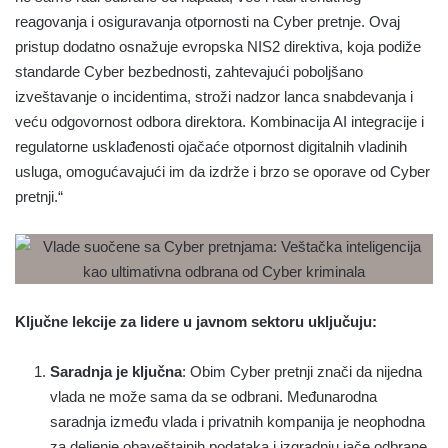
reagovanja i osiguravanja otpornosti na Cyber pretnje. Ovaj
pristup dodatno osnažuje evropska NIS2 direktiva, koja podiže
standarde Cyber bezbednosti, zahtevajući poboljšano
izveštavanje o incidentima, stroži nadzor lanca snabdevanja i
veću odgovornost odbora direktora. Kombinacija AI integracije i
regulatorne usklađenosti ojačaće otpornost digitalnih vladinih
usluga, omogućavajući im da izdrže i brzo se oporave od Cyber
pretnji.“
Ključne lekcije za lidere u javnom sektoru uključuju:
Saradnja je ključna
: Obim Cyber pretnji znači da nijedna
vlada ne može sama da se odbrani. Međunarodna
saradnja između vlada i privatnih kompanija je neophodna
za deljenje obaveštajnih podataka i izgradnju jače odbrane.