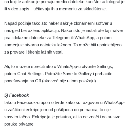
na koji te aplikacije primaju media datoteke kao što su fotografije
ili video zapisi i učitavaju ih u memoriju za skladištenje.
Napad počinje tako što haker sakrije zlonamerni softver u
naizgled bezazlenu aplikaciju. Nakon što je instalirate taj malver
prati dolazne datoteke za Telegram ili WhatsApp, a potom
zamenjuje stvarnu datoteku lažnom. To može biti upotrijebljeno
za prevare i širenje lažnih vesti.
Ali, to možete sprečiti ako u WhatsApp-u otvorite Settings,
potom Chat Settings. Potražite Save to Gallery i prebacite
podešavanja na Off (ako već nije u tom položaju).
5) Facebook
Iako u Facebook-u uporno tvrde kako su razgovori u WhatsApp-
u zaštićeni enkripcijom od pošiljaoca do primaoca, to nije
sasvim tačno. Enkripcija je prisutna, ali to ne znači i da su sve
poruke privatne.