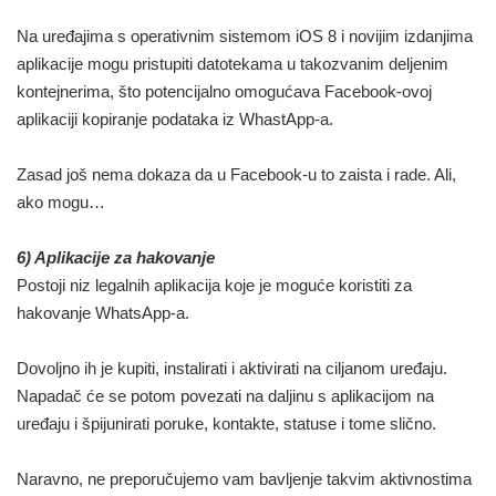
Na uređajima s operativnim sistemom iOS 8 i novijim izdanjima
aplikacije mogu pristupiti datotekama u takozvanim deljenim
kontejnerima, što potencijalno omogućava Facebook-ovoj
aplikaciji kopiranje podataka iz WhastApp-a.
Zasad još nema dokaza da u Facebook-u to zaista i rade. Ali,
ako mogu…
6) Aplikacije za hakovanje
Postoji niz legalnih aplikacija koje je moguće koristiti za
hakovanje WhatsApp-a.
Dovoljno ih je kupiti, instalirati i aktivirati na ciljanom uređaju.
Napadač će se potom povezati na daljinu s aplikacijom na
uređaju i špijunirati poruke, kontakte, statuse i tome slično.
Naravno, ne preporučujemo vam bavljenje takvim aktivnostima