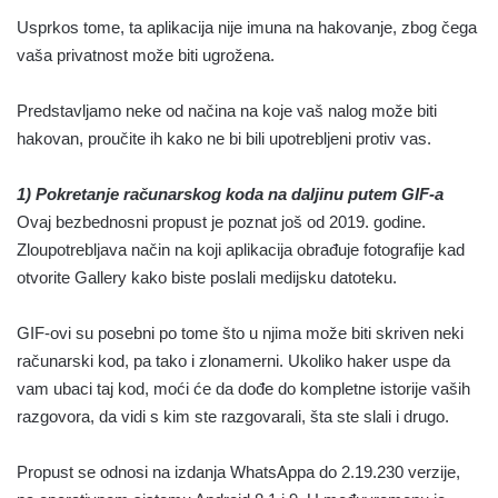
Usprkos tome, ta aplikacija nije imuna na hakovanje, zbog čega
vaša privatnost može biti ugrožena.
Predstavljamo neke od načina na koje vaš nalog može biti
hakovan, proučite ih kako ne bi bili upotrebljeni protiv vas.
1) Pokretanje računarskog koda na daljinu putem GIF-a
Ovaj bezbednosni propust je poznat još od 2019. godine.
Zloupotrebljava način na koji aplikacija obrađuje fotografije kad
otvorite Gallery kako biste poslali medijsku datoteku.
GIF-ovi su posebni po tome što u njima može biti skriven neki
računarski kod, pa tako i zlonamerni. Ukoliko haker uspe da
vam ubaci taj kod, moći će da dođe do kompletne istorije vaših
razgovora, da vidi s kim ste razgovarali, šta ste slali i drugo.
Propust se odnosi na izdanja WhatsAppa do 2.19.230 verzije,