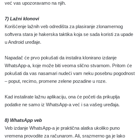
već vas upozoravamo na njih.
7) Lažni klonovi
Korišćenje lažnih veb odredišta za plasiranje zlonamernog
softvera stara je hakerska taktika koja se sada koristi za upade
u Android uređaje.
Napadač će prvo pokušati da instalira klonirano izdanje
WhatsApp-a, koje može biti veoma slično stvarnom. Pritom će
pokušati da vas nasamari nudeći vam neku posebnu pogodnost
– poput, recimo, promene zelene pozadine u roze.
Kad instalirate lažnu aplikaciju, ona će početi da prikuplja
podatke ne samo iz WhatsApp-a već i sa vašeg uređaja.
8) WhatsApp veb
Veb izdanje WhatsApp-a je praktična alatka ukoliko puno
vremena provodite za računarom. Ali, srazmerno ga je lako