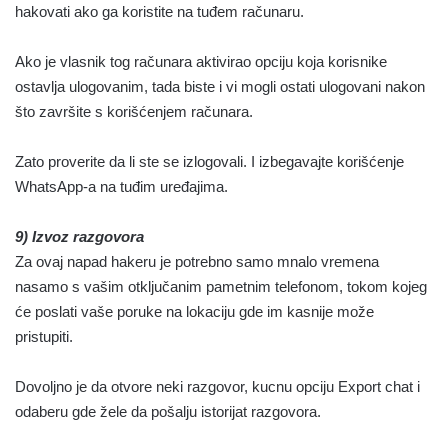
hakovati ako ga koristite na tuđem računaru.
Ako je vlasnik tog računara aktivirao opciju koja korisnike
ostavlja ulogovanim, tada biste i vi mogli ostati ulogovani nakon
što završite s korišćenjem računara.
Zato proverite da li ste se izlogovali. I izbegavajte korišćenje
WhatsApp-a na tuđim uređajima.
9) Izvoz razgovora
Za ovaj napad hakeru je potrebno samo mnalo vremena
nasamo s vašim otključanim pametnim telefonom, tokom kojeg
će poslati vaše poruke na lokaciju gde im kasnije može
pristupiti.
Dovoljno je da otvore neki razgovor, kucnu opciju Export chat i
odaberu gde žele da pošalju istorijat razgovora.