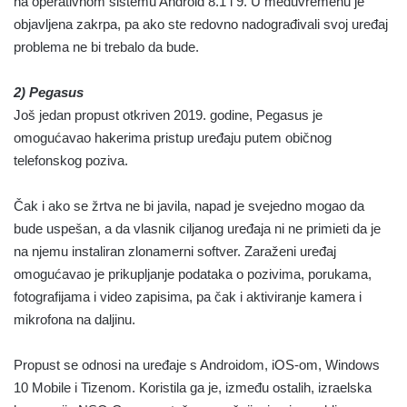
na operativnom sistemu Android 8.1 i 9. U međuvremenu je
objavljena zakrpa, pa ako ste redovno nadograđivali svoj uređaj
problema ne bi trebalo da bude.
2) Pegasus
Još jedan propust otkriven 2019. godine, Pegasus je
omogućavao hakerima pristup uređaju putem običnog
telefonskog poziva.
Čak i ako se žrtva ne bi javila, napad je svejedno mogao da
bude uspešan, a da vlasnik ciljanog uređaja ni ne primieti da je
na njemu instaliran zlonamerni softver. Zaraženi uređaj
omogućavao je prikupljanje podataka o pozivima, porukama,
fotografijama i video zapisima, pa čak i aktiviranje kamera i
mikrofona na daljinu.
Propust se odnosi na uređaje s Androidom, iOS-om, Windows
10 Mobile i Tizenom. Koristila ga je, između ostalih, izraelska