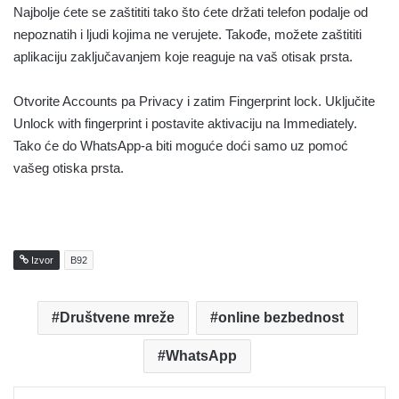
Najbolje ćete se zaštititi tako što ćete držati telefon podalje od
nepoznatih i ljudi kojima ne verujete. Takođe, možete zaštititi
aplikaciju zaključavanjem koje reaguje na vaš otisak prsta.
Otvorite Accounts pa Privacy i zatim Fingerprint lock. Uključite
Unlock with fingerprint i postavite aktivaciju na Immediately.
Tako će do WhatsApp-a biti moguće doći samo uz pomoć
vašeg otiska prsta.
Izvor
B92
Društvene mreže
online bezbednost
WhatsApp