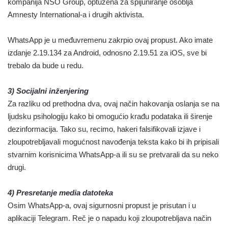
kompanija NSO Group, optužena za špijuniranje osoblja
Amnesty International-a i drugih aktivista.
WhatsApp je u međuvremenu zakrpio ovaj propust. Ako imate
izdanje 2.19.134 za Android, odnosno 2.19.51 za iOS, sve bi
trebalo da bude u redu.
3) Socijalni inženjering
Za razliku od prethodna dva, ovaj način hakovanja oslanja se na
ljudsku psihologiju kako bi omogućio krađu podataka ili širenje
dezinformacija. Tako su, recimo, hakeri falsifikovali izjave i
zloupotrebljavali mogućnost navođenja teksta kako bi ih pripisali
stvarnim korisnicima WhatsApp-a ili su se pretvarali da su neko
drugi.
4) Presretanje media datoteka
Osim WhatsApp-a, ovaj sigurnosni propust je prisutan i u
aplikaciji Telegram. Reč je o napadu koji zloupotrebljava način