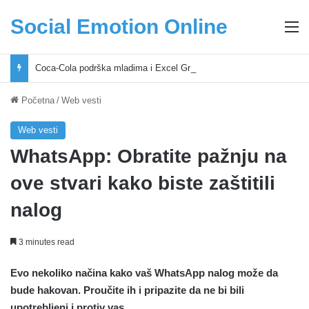
Social Emotion Online
M
Coca-Cola podrška mladima i Excel Grašić osnažuju mlade u regionu
Početna
/
Web vesti
Web vesti
WhatsApp: Obratite pažnju na
ove stvari kako biste zaštitili
nalog
3 minutes read
Evo nekoliko načina kako vaš WhatsApp nalog može da
bude hakovan. Proučite ih i pripazite da ne bi bili
upotrebljeni i protiv vas.