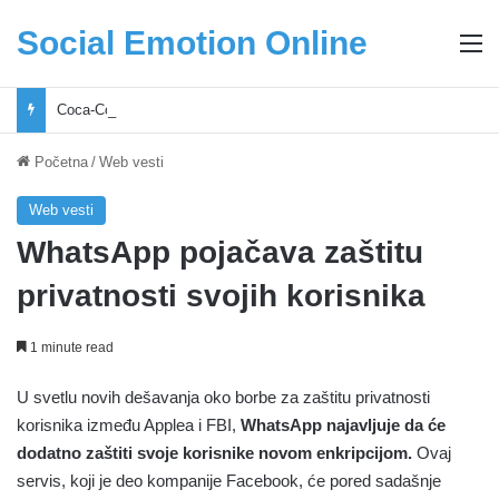
Social Emotion Online
M
Coca-Cola podrška mladima i Excel Grašić osnažuju mlade u regionu
Početna
/
Web vesti
Web vesti
WhatsApp pojačava zaštitu
privatnosti svojih korisnika
1 minute read
U svetlu novih dešavanja oko borbe za zaštitu privatnosti
korisnika između Applea i FBI,
WhatsApp najavljuje da će
dodatno zaštiti svoje korisnike novom enkripcijom.
Ovaj
servis, koji je deo kompanije Facebook, će pored sadašnje