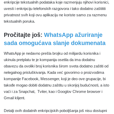
enkripcije tekstualnih podataka koje razmenjuju njihovi korisnici,
uvesti i enkripciju telefonskih razgovora i tako dodatno zaštititi
privatnost svih koji ovu aplikaciju ne koriste samo za razmenu
tekstualnih poruka.
Pročitajte još:
WhatsApp ažuriranje
sada omogućava slanje dokumenata
WhatsApp je nedavno prešla brojku od milijardu korisnika i
ukinula pretplatu te je kompanija osetila da ima dodatnu
obavezu da ovoliki broj korisnika širom sveta dodatno zaštiti od
nelegalnog prisluškivanja. Kada već govorimo o proizvodima
kompanije Facebook, Messenger, koji je deo ove grupacije, bi
takođe mogao dobiti dodatnu zaštitu u skorijoj budućnosti, a isto
vaći i za Snapchat, Tviter, kao i Googlov Chrome browser i
Gmail klijent.
Detalji ovih dodatnih enkripcijskih poboljšanja još nisu dostupni