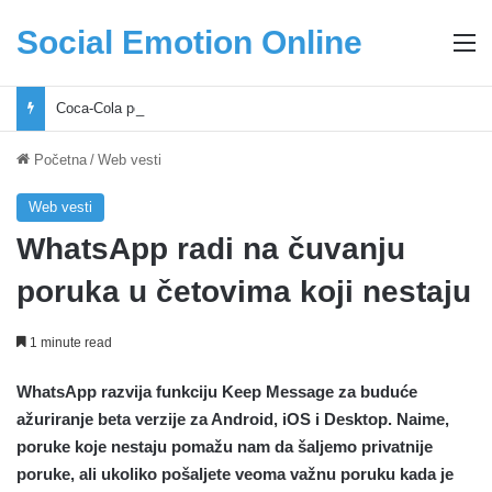
Social Emotion Online
M
Coca-Cola podrška mladima i Excel Grašić osnažuju mlade u regionu
Početna
/
Web vesti
Web vesti
WhatsApp radi na čuvanju
poruka u četovima koji nestaju
1 minute read
WhatsApp razvija funkciju Keep Message za buduće
ažuriranje beta verzije za Android, iOS i Desktop. Naime,
poruke koje nestaju pomažu nam da šaljemo privatnije
poruke, ali ukoliko pošaljete veoma važnu poruku kada je