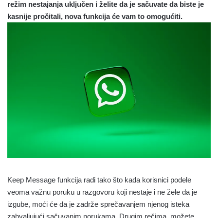
režim nestajanja uključen i želite da je sačuvate da biste je
kasnije pročitali, nova funkcija će vam to omogućiti.
Keep Message funkcija radi tako što k
ada korisnici podele
veoma važnu poruku u razgovoru koji nestaje i ne žele da je
izgube, moći će da je zadrže sprečavanjem njenog isteka
zahvaljujući sačuvanim porukama. Drugim rečima, možete