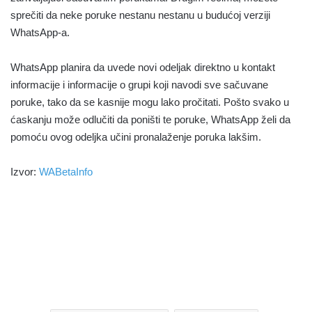
sprečiti da neke poruke nestanu nestanu u budućoj verziji
WhatsApp-a.
WhatsApp planira da uvede novi odeljak direktno u kontakt
informacije i informacije o grupi koji navodi sve sačuvane
poruke, tako da se kasnije mogu lako pročitati. Pošto svako u
ćaskanju može odlučiti da poništi te poruke, WhatsApp želi da
pomoću ovog odeljka učini pronalaženje poruka lakšim.
Izvor:
WABetaInfo