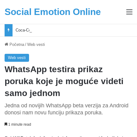
Social Emotion Online
M
Coca-Cola podrška mladima i Excel Grašić osnažuju mlade u regionu
Početna
/
Web vesti
Web vesti
WhatsApp testira prikaz
poruka koje je moguće videti
samo jednom
Jedna od novijih WhatsApp beta verzija za Android
donosi nam novu funciju prikaza poruka.
1 minute read