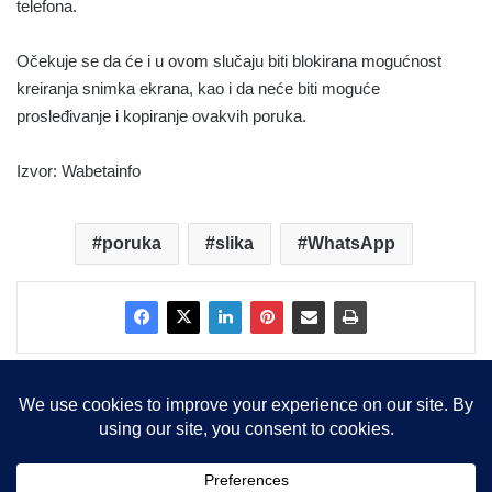
telefona.
Očekuje se da će i u ovom slučaju biti blokirana mogućnost
kreiranja snimka ekrana, kao i da neće biti moguće
prosleđivanje i kopiranje ovakvih poruka.
Izvor: Wabetainfo
poruka
slika
WhatsApp
Copyright © 2015-2025, Sva prava zadržana |
LBS Team d.o.o.
Facebook
X
LinkedIn
Instagram
RSS