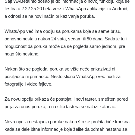
Sajt WABetaInfo došao je do informacija o novoj funkciji, koja se
testira u 2.22.25.20 beta verziji WhatsApp aplikacije za Android,
a odnosi se na novi način prikazivanja poruka.
WhatsApp već ima opciju sa porukama koje se same brišu,
odnosno nestaju nakon 24 sata, sedam ili 90 dana. Sada je tu i
mogućnost da poruka može da se pogleda samo jednom, pre
nego što nestane.
Nakon što se pogleda, poruka se više neće prikazivati ni
pošiljaocu ni primaocu. Nešto slično WhatsApp već nudi za
fotografije i video fajlove.
Za novu opciju prikaza će postojati i novi taster, smešten pored
polja za unos poruka, a na slici tastera se nalazi katanac.
Nova opcija nestajanja poruke nakon što se pročita biće korisna
kada se dele bitne informacije koje želite da odmah nestanu sa