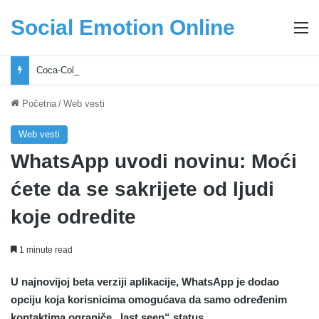
Social Emotion Online
M
Coca-Cola podrška mladima i Excel Grašić osnažuju mlade u regionu
Početna
/
Web vesti
Web vesti
WhatsApp uvodi novinu: Moći
ćete da se sakrijete od ljudi
koje odredite
1 minute read
U najnovijoj beta verziji aplikacije, WhatsApp je dodao
opciju koja korisnicima omogućava da samo određenim
kontaktima ograniče „last seen“ status.