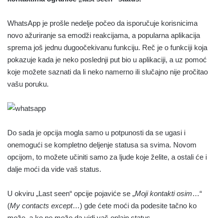
WhatsApp je prošle nedelje počeo da isporučuje korisnicima
novo ažuriranje sa emodži reakcijama, a popularna aplikacija
sprema još jednu dugoočekivanu funkciju. Reč je o funkciji koja
pokazuje kada je neko poslednji put bio u aplikaciji, a uz pomoć
koje možete saznati da li neko namerno ili slučajno nije pročitao
vašu poruku.
Do sada je opcija mogla samo u potpunosti da se ugasi i
onemogući se kompletno deljenje statusa sa svima. Novom
opcijom, to možete učiniti samo za ljude koje želite, a ostali će i
dalje moći da vide vaš status.
U okviru „Last seen“ opcije pojaviće se „
Moji kontakti osim
…“
(
My contacts except
…) gde ćete moći da podesite tačno ko
može, a ko ne može da vidi vaš onlajn status.