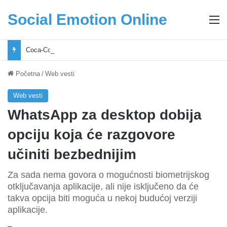
Social Emotion Online
M
Coca-Cola podrška mladima i Excel Grašić osnažuju mlade u regionu
Početna
/
Web vesti
Web vesti
WhatsApp za desktop dobija
opciju koja će razgovore
učiniti bezbednijim
Za sada nema govora o mogućnosti biometrijskog
otključavanja aplikacije, ali nije isključeno da će
takva opcija biti moguća u nekoj budućoj verziji
aplikacije.