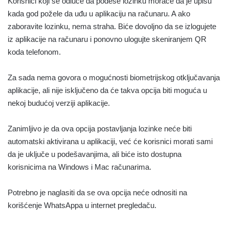
Korisnici koji se odluče da podese lozinku moraće da je upišu
kada god požele da uđu u aplikaciju na računaru. A ako
zaboravite lozinku, nema straha. Biće dovoljno da se izlogujete
iz aplikacije na računaru i ponovno ulogujte skeniranjem QR
koda telefonom.
Za sada nema govora o mogućnosti biometrijskog otključavanja
aplikacije, ali nije isključeno da će takva opcija biti moguća u
nekoj budućoj verziji aplikacije.
Zanimljivo je da ova opcija postavljanja lozinke neće biti
automatski aktivirana u aplikaciji, već će korisnici morati sami
da je uključe u podešavanjima, ali biće isto dostupna
korisnicima na Windows i Mac računarima.
Potrebno je naglasiti da se ova opcija neće odnositi na
korišćenje WhatsAppa u internet pregledaču.