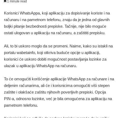
1 minute read
Korisnici WhatsAppa, koji aplikaciju za dopisivanje koriste i na
računaru i na pametnom telefonu, znaju da je jedna od glavnih
boljki pitanje bezbednosti prepiske. Tačnije, nije bilo moguće
ostati ulogovan u aplikaciju na računaru, a zaštititi prepisku.
Ali, to bi uskoro moglo da se promeni. Naime, kako su istakli na
portalu wabetainfo, koji otkriva buduće opcije u aplikaciji,
korisnici će uskoro dobiti mogućnost postavljanja lozinke za
ulazak u aplikaciju WhatsApp na računaru.
To će omogućiti korišćenje aplikacije WhatsApp za računare i na
deljenim računarima, ali će i korisnicima omogućiti viši stepen
zaštite i olakšaće zaštitu njihovih poverljivih prepiski. Opcija
PIN-a, odnosno lozinke, već je bila omogućena za aplikaciju na
pametnom telefonu.