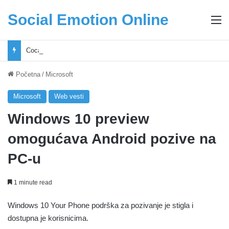
Social Emotion Online
M
Coca-Cola podrška mladima i Excel Grašić osnažuju mlade u regionu
Početna
/
Microsoft
Microsoft
Web vesti
Windows 10 preview
omogućava Android pozive na
PC-u
1 minute read
Windows 10 Your Phone podrška za pozivanje je stigla i
dostupna je korisnicima.