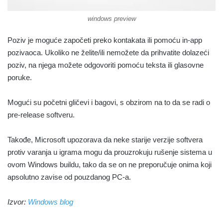
windows preview
Poziv je moguće započeti preko kontakata ili pomoću in-app
pozivaoca. Ukoliko ne želite/ili nemožete da prihvatite dolazeći
poziv, na njega možete odgovoriti pomoću teksta ili glasovne
poruke.
Mogući su početni gličevi i bagovi, s obzirom na to da se radi o
pre-release softveru.
Takođe, Microsoft upozorava da neke starije verzije softvera
protiv varanja u igrama mogu da prouzrokuju rušenje sistema u
ovom Windows buildu, tako da se on ne preporučuje onima koji
apsolutno zavise od pouzdanog PC-a.
Izvor:
Windows blog