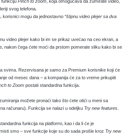
 funkciju
Pinch to zoom
, koja omogućava da zumirate video,
riji svog telefona.
ju, korisnici mogu da jednostavno
“štipnu video plejer sa dva
 video plejer kako bi im se prikaz uvećao na ceo ekran, a
e, nakon čega ćete moći da prstom pomerate sliku kako bi se
na svima. Rezervisana je samo za Premium korisnike koji će
 manje od mesec dana – a kompanija će za to vreme prikupiti
nch to Zoom
postati standardna funkcija.
zumiranja možete pronaći tako što ćete otići u meni sa
 na računaru). Funkcija se nalazi u odeljku
Try new features
.
standardna funkcija na platformi, kao i da li će je
timisti smo – sve funkcije koje su do sada prošle kroz
Try new