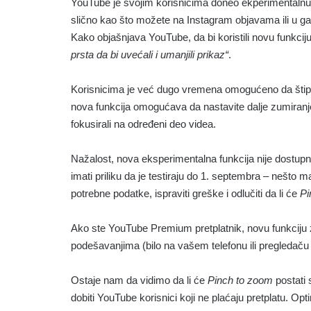
YouTube je svojim korisnicima doneo ekperimentalnu
slično kao što možete na Instagram objavama ili u gale
Kako objašnjava YouTube, da bi koristili novu funkci
prsta da bi uvećali i umanjili prikaz“
.
Korisnicima je već dugo vremena omogućeno da štipnu
nova funkcija omogućava da nastavite dalje zumiranj
fokusirali na određeni deo videa.
Nažalost, nova eksperimentalna funkcija nije dostup
imati priliku da je testiraju do 1. septembra – nešto
potrebne podatke, ispraviti greške i odlučiti da li će
Pi
Ako ste YouTube Premium pretplatnik, novu funkciju 
podešavanjima (bilo na vašem telefonu ili pregledaču
Ostaje nam da vidimo da li će
Pinch to zoom
postati 
dobiti YouTube korisnici koji ne plaćaju pretplatu. Op