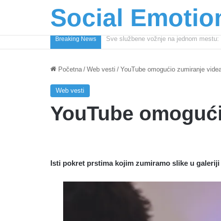
Social Emotio
Coca-Cola podrška mladima i Excel Gra
Breaking News
Početna
/
Web vesti
/
YouTube omogućio zumiranje vide
Web vesti
YouTube omogući
Isti pokret prstima kojim zumiramo slike u galerij