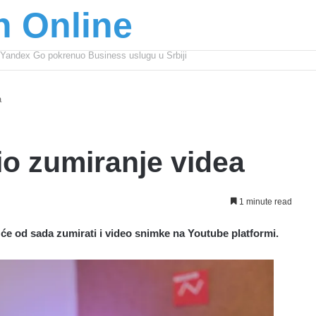
n Online
šić osnažuju mlade u regionu
a
o zumiranje videa
1 minute read
i će od sada zumirati i video snimke na Youtube platformi.