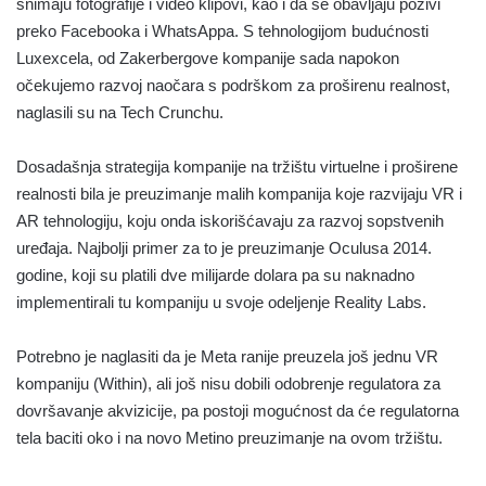
snimaju fotografije i video klipovi, kao i da se obavljaju pozivi
preko Facebooka i WhatsAppa. S tehnologijom budućnosti
Luxexcela, od Zakerbergove kompanije sada napokon
očekujemo razvoj naočara s podrškom za proširenu realnost,
naglasili su na Tech Crunchu.
Dosadašnja strategija kompanije na tržištu virtuelne i proširene
realnosti bila je preuzimanje malih kompanija koje razvijaju VR i
AR tehnologiju, koju onda iskorišćavaju za razvoj sopstvenih
uređaja. Najbolji primer za to je preuzimanje Oculusa 2014.
godine, koji su platili dve milijarde dolara pa su naknadno
implementirali tu kompaniju u svoje odeljenje Reality Labs.
Potrebno je naglasiti da je Meta ranije preuzela još jednu VR
kompaniju (Within), ali još nisu dobili odobrenje regulatora za
dovršavanje akvizicije, pa postoji mogućnost da će regulatorna
tela baciti oko i na novo Metino preuzimanje na ovom tržištu.