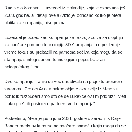
Radi se o kompaniji Luxexcel iz Holandije, koja je osnovana još
2009. godine, ali detalji ove akvizicije, odnosno koliko je Meta
platila za kompaniju, nisu poznati.
Luxexcel je počeo kao kompanija za razvoj sočiva za dioptriju
za naočare pomoću tehnologije 3D štampanja, a u poslednje
vreme fokus su prebacili na pametna sočiva koja mogu da se
štampaju s integrisanom tehnologijom poput LCD-a i
holografskog filma.
Dve kompanije i ranije su već sarađivale na projektu proširene
stvarnosti Project Aria, a nakon objave akvizicije iz Mete su
poručili: “Uzbuđeni smo što će se Luxexcelov tim pridružiti Meti
i tako proširiti postojeće partnerstvo kompanija”.
Podsetimo, Meta je još u junu 2021. godine u saradnji s Ray-
Banom predstavila pametne naočare pomoću kojih mogu da se