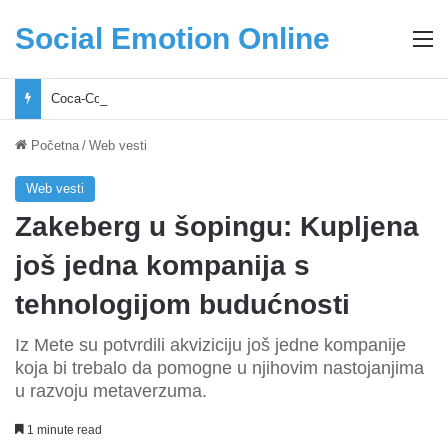
Social Emotion Online
M
Coca-Cola podrška mladima i Excel Grašić osnažuju mlade u regionu
Početna
/
Web vesti
Web vesti
Zakeberg u šopingu: Kupljena
još jedna kompanija s
tehnologijom budućnosti
Iz Mete su potvrdili akviziciju još jedne kompanije
koja bi trebalo da pomogne u njihovim nastojanjima
u razvoju metaverzuma.
1 minute read