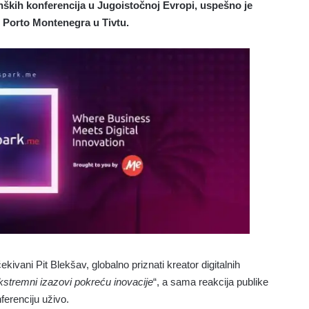
nških konferencija u Jugoistočnoj Evropi, uspešno je
u Porto Montenegra u Tivtu.
ekivani Pit Blekšav,
globalno priznati kreator digitalnih
kstremni izazovi pokreću inovacije
“, a sama reakcija publike
ferenciju uživo.