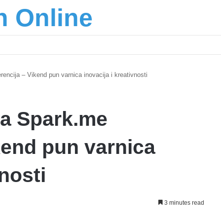
n Online
šić osnažuju mlade u regionu
encija – Vikend pun varnica inovacija i kreativnosti
na Spark.me
kend pun varnica
vnosti
3 minutes read