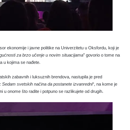
esor ekonomije i javne politike na Univerzitetu u Oksfordu, koji je
gućnosti za brzo učenje u novim situacijama
” govorio o tome na
ma u kojima se nađete.
ematskih zabavnih i luksuznih brendova,
nastupila je pred
o:
Sedam svetskih načina da postanete izvanredni
“, na kome je
 u onome što radite i potpuno se razlikujete od drugih.