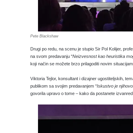
Pete Blackshaw
Drugi po redu, na scenu je stupio Sir Pol Kolijer, prof
na svom predavanju “
N
eizvesnost kao heuristika mo
koji način se možete brzo prilagoditi novim situacija
Viktoria Tejlor,
konsultant i dizajner ugostiteljskih, t
publikom sa svojim predavanjem “
Iskustvo je njihov
govorila upravo o tome – kako da postanete izvanredni