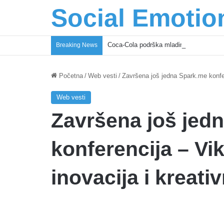
Social Emotio
Coca-Cola podrška mladima i Excel Gra
Breaking News
Početna
/
Web vesti
/
Završena još jedna Spark.me konfer
Web vesti
Završena još jed
konferencija – Vi
inovacija i kreati