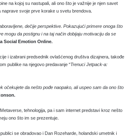
bine na kojoj su nastupali, ali ono što je važnije je njen savet
da naprave svoje prve korake u svetu brendova.
e zaboravljene, dečije perspektive. Pokazujući primere onoga što
ve mogu da postignu i na taj način dobijaju motivaciju da se
a za Social Emotion Online.
acije i izabrani predsednik ovlašćenog društva dizajnera,
takođe
ijom publike na njegovo predavanje “
Trenuci Jetpack-a:
 uvek očekujete da nešto pođe naopako, ali uspeo sam da ono što
žonson.
Metaverse, tehnologija, pa i sam internet predstavi kroz nešto
meju ono što im se prezentuje.
j publici se obradovao i Dan Rozeharde,
holandski umetnik i