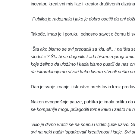
inovator, kreativni mislilac i kreator društvenih dizajna
“
Publika je radoznala i jako je dobro osetiti da oni doži
Takođe, imao je i poruku, odnosno savet o čemu bi sv
“
Šta ako bismo se svi prebacili sa ‘da, ali…’ na ‘šta s
sledeće’? Šta bi se dogodilo kada bismo reprogramiral
koje želimo da uložimo i kada bismo pustili da nas
da iskombinujemo stvari kako bismo stvorili nešto n
Dan je svoje znanje i iskustvo predstavio kroz predav
Nakon dvogodišnje pauze, publika je imala priliku da 
se kompanije mogu prilagoditi tome kako i zašto mi 
“
Bilo je divno vratiti se na scenu i videti ljude uživo. Sv
svi na neki način ‘sparkovali’ kreativnost i ideje. Sv