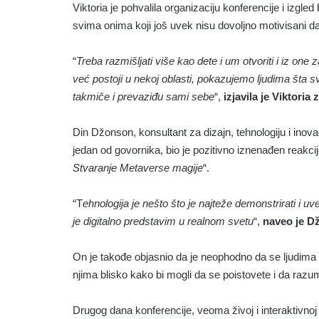
Viktoria je pohvalila organizaciju konferencije i izgled 
svima onima koji još uvek nisu dovoljno motivisani 
“
Treba razmišljati više kao dete i um otvoriti i iz on
već postoji u nekoj oblasti, pokazujemo ljudima šta s
takmiče i prevaziđu sami sebe
“,
izjavila je Viktori
Din Džonson, k
onsultant za dizajn, tehnologiju i inov
jedan od govornika, bio je pozitivno iznenađen reakc
Stvaranje Metaverse magije
“.
“T
ehnologija je nešto što je najteže demonstrirati i
je digitalno predstavim u realnom svetu
“,
naveo je D
On je takođe objasnio da je neophodno da se ljudima 
njima blisko kako bi mogli da se poistovete i da razu
Drugog dana konferencije, veoma živoj i interaktivno