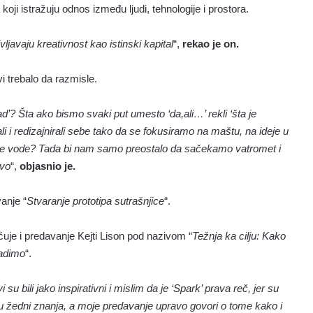
 koji istražuju odnos između ljudi, tehnologije i prostora.
vljavaju kreativnost kao istinski kapital
“,
rekao je on.
i trebalo da razmisle.
ad’? Šta ako bismo svaki put umesto ‘da,ali…’ rekli ‘šta je
i i redizajnirali sebe tako da se fokusiramo na maštu, na ideje u
 one vode? Tada bi nam samo preostalo da sačekamo vatromet i
ovo
“,
objasnio je.
anje “
Stvaranje prototipa sutrašnjice
“.
čuje i predavanje Kejti Lison pod nazivom “
Težnja ka cilju: Kako
radimo
“.
i su bili jako inspirativni i mislim da je ‘Spark’ prava reč, jer su
i su žedni znanja, a moje predavanje upravo govori o tome kako i