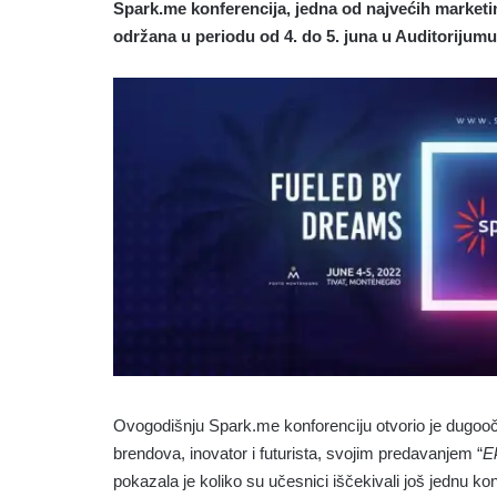
Spark.me konferencija, jedna od najvećih marketi
održana u periodu od 4. do 5. juna u Auditorijum
Ovogodišnju Spark.me konforenciju otvorio je dugooč
brendova, inovator i futurista,
svojim predavanjem “
E
pokazala je koliko su učesnici iščekivali još jednu kon