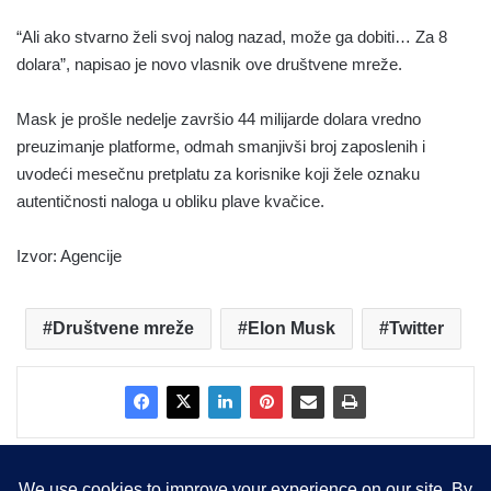
“Ali ako stvarno želi svoj nalog nazad, može ga dobiti… Za 8
dolara”, napisao je novo vlasnik ove društvene mreže.
Mask je prošle nedelje završio 44 milijarde dolara vredno
preuzimanje platforme, odmah smanjivši broj zaposlenih i
uvodeći mesečnu pretplatu za korisnike koji žele oznaku
autentičnosti naloga u obliku plave kvačice.
Izvor: Agencije
Društvene mreže
Elon Musk
Twitter