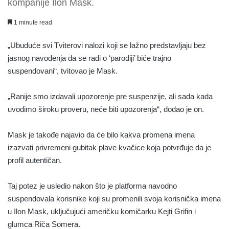
kompanije Ilon Mask.
1 minute read
„Ubuduće svi Tviterovi nalozi koji se lažno predstavljaju bez
jasnog navođenja da se radi o ‘parodiji’ biće trajno
suspendovani“, tvitovao je Mask.
„Ranije smo izdavali upozorenje pre suspenzije, ali sada kada
uvodimo široku proveru, neće biti upozorenja“, dodao je on.
Mask je takođe najavio da će bilo kakva promena imena
izazvati privremeni gubitak plave kvačice koja potvrđuje da je
profil autentičan.
Taj potez je usledio nakon što je platforma navodno
suspendovala korisnike koji su promenili svoja korisnička imena
u Ilon Mask, uključujući američku komičarku Kejti Grifin i
glumca Riča Somera.