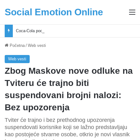
Social Emotion Online
M
Coca-Cola podrška mladima i Excel Grašić osnažuju mlade u regionu
Početna
/
Web vesti
Web vesti
Zbog Maskove nove odluke na
Tviteru će trajno biti
suspendovani brojni nalozi:
Bez upozorenja
Tviter će trajno i bez prethodnog upozorenja
suspendovati korisnike koji se lažno predstavljaju
kao postojeće stvarne osobe, otkrio je novi vlasnik