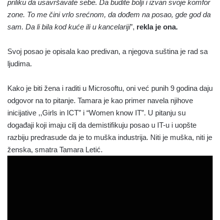
priliku da usavršavate sebe. Da budite bolji i izvan svoje komfor
zone. To me čini vrlo srećnom, da dođem na posao, gde god da
sam. Da li bila kod kuće ili u kancelariji
”,
rekla je ona.
Svoj posao je opisala kao predivan, a njegova suština je rad sa
ljudima.
Kako je biti žena i raditi u Microsoftu, oni već punih 9 godina daju
odgovor na to pitanje. Tamara je kao primer navela njihove
inicijative ,,Girls in ICT” i “Women know IT”. U pitanju su
događaji koji imaju cilj da demistifikuju posao u IT-u i uopšte
razbiju predrasude da je to muška industrija. Niti je muška, niti je
ženska, smatra Tamara Letić.