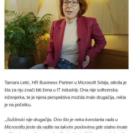
Tamara Letić, HR Business Partner u Microsoft Srbija, otkrila je
šta za nju znači biti žena u IT industriji. Ona nije softverska
inženjerka, te je njena perspektiva možda malo drugačija, rekla
je na početku.
,,
Suštinski nije drugačija. Ono što je neka konstanta rada u
Microsoftu jeste da radite na takvim poslovima gde stalno imate