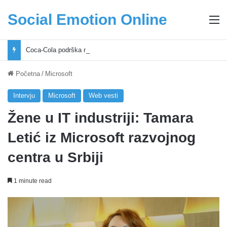
Social Emotion Online
M
Coca-Cola podrška mladima i Excel Grašić osnažuju mlade u regionu
Početna
/
Microsoft
Intervju
Microsoft
Web vesti
Žene u IT industriji: Tamara
Letić iz Microsoft razvojnog
centra u Srbiji
1 minute read