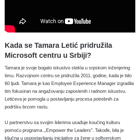
Kada se Tamara Letić pridružila
Microsoft centru u Srbiji?
Tamara je svoje bogato iskustvo stekla u srpskom inženjering
timu. Razvojnom centru se pridružila 2011. godine, kada je bilo
60 ljudi. Tamara je kao Employee Experience Manager izgradila
tim fokusiran na angažovanju zaposlenih i radnom iskustvu.
Letićeva je pomogla u postavljanju procesa potrebnih za
podršku brzom rastu.
U partnerstvu sa svojim liderima usađuje koučing kulturu
pomoću programa ,,Empower the Leaders”. Takođe, bila je
ključna u uspostavljanju inicijative za žene u softverskom