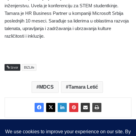
inženjerstvu. Uvela je konferenciju za STEM studentkinje.
Tamara je HR Business Partner u kompaniji Microsoft Srbija
poslednjih 10 meseci. Sarađuje sa liderima u oblastima razvoja
talenata, upravljanja i zadržavanja i ubrzavanja kulture
različitosti i inkluzije.
Izvor
BIZLife
MDCS
Tamara Letić