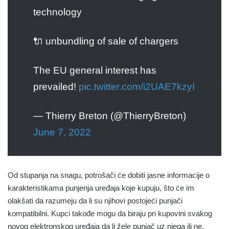
technology
🔌 unbundling of sale of chargers
The EU general interest has
prevailed!
pic.twitter.com/i2UAE7kzyI
— Thierry Breton (@ThierryBreton)
June 7, 2022
Od stupanja na snagu, potrošači će dobiti jasne informacije o
karakteristikama punjenja uređaja koje kupuju, što će im
olakšati da razumeju da li su njihovi postojeći punjači
kompatibilni. Kupci takođe mogu da biraju pri kupovini svakog
novog elektronskog uređaja da li žele punjač uz njega ili ne.