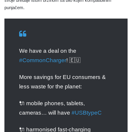
svoje uređaje istom brzinom sa bilo kojim kompatibilnim
punjačem.
We have a deal on the
#CommonCharger
! 🇪🇺
More savings for EU consumers &
less waste for the planet:
🔌 mobile phones, tablets,
cameras… will have
#USBtypeC
🔌 harmonised fast-charging