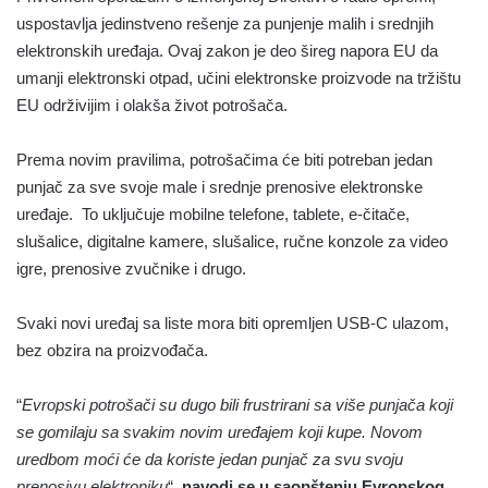
uspostavlja jedinstveno rešenje za punjenje malih i srednjih
elektronskih uređaja. Ovaj zakon je deo šireg napora EU da
umanji elektronski otpad, učini elektronske proizvode na tržištu
EU održivijim i olakša život potrošača.
Prema novim pravilima, potrošačima će biti potreban jedan
punjač za sve svoje male i srednje prenosive elektronske
uređaje. To uključuje mobilne telefone, tablete, e-čitače,
slušalice, digitalne kamere, slušalice, ručne konzole za video
igre, prenosive zvučnike i drugo.
Svaki novi uređaj sa liste mora biti opremljen USB-C ulazom,
bez obzira na proizvođača.
“
Evropski potrošači su dugo bili frustrirani sa više punjača koji
se gomilaju sa svakim novim uređajem koji kupe. Novom
uredbom moći će da koriste jedan punjač za svu svoju
prenosivu elektroniku
“,
navodi se u saopštenju Evropskog