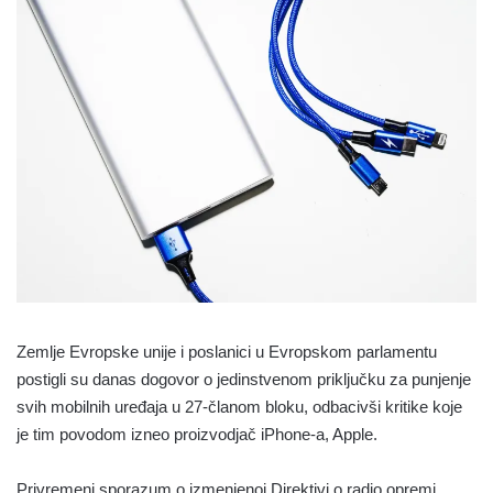
Zemlje Evropske unije i poslanici u Evropskom parlamentu
postigli su danas dogovor o jedinstvenom priključku za punjenje
svih mobilnih uređaja u 27-članom bloku, odbacivši kritike koje
je tim povodom izneo proizvodjač iPhone-a, Apple.
Privremeni sporazum o izmenjenoj Direktivi o radio opremi,