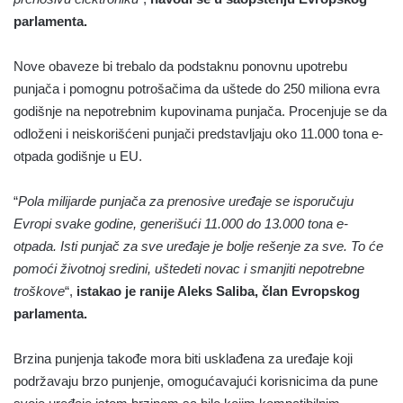
parlamenta.
Nove obaveze bi trebalo da podstaknu ponovnu upotrebu
punjača i pomognu potrošačima da uštede do 250 miliona evra
godišnje na nepotrebnim kupovinama punjača. Procenjuje se da
odloženi i neiskorišćeni punjači predstavljaju oko 11.000 tona e-
otpada godišnje u EU.
“
Pola milijarde punjača za prenosive uređaje se isporučuju
Evropi svake godine, generišući 11.000 do 13.000 tona e-
otpada. Isti punjač za sve uređaje je bolje rešenje za sve. To će
pomoći životnoj sredini, uštedeti novac i smanjiti nepotrebne
troškove
“,
istakao je ranije Aleks Saliba, član Evropskog
parlamenta.
Brzina punjenja takođe mora biti usklađena za uređaje koji
podržavaju brzo punjenje, omogućavajući korisnicima da pune