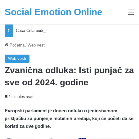
Social Emotion Online
M
Coca-Cola podrška mladima i Excel Grašić osnažuju mlade u regionu
Početna
/
Web vesti
Web vesti
Zvanična odluka: Isti punjač za
sve od 2024. godine
2 minutes read
Evropski parlament je doneo odluku o jedinstvenom
priključku za punjenje mobilnih uređaja, koji će početi da se
koristi za dve godine.