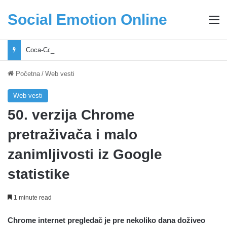
Social Emotion Online
M
Coca-Cola podrška mladima i Excel Grašić osnažuju mlade u regionu
Početna
/
Web vesti
Web vesti
50. verzija Chrome
pretraživača i malo
zanimljivosti iz Google
statistike
1 minute read
Chrome internet pregledač je pre nekoliko dana doživeo