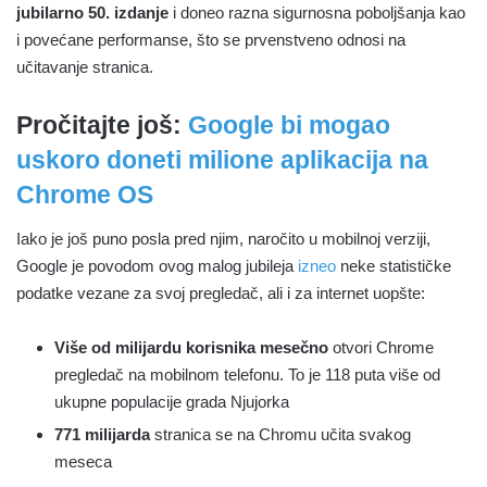
jubilarno 50. izdanje
i doneo razna sigurnosna poboljšanja kao
i povećane performanse, što se prvenstveno odnosi na
učitavanje stranica.
Pročitajte još:
Google bi mogao
uskoro doneti milione aplikacija na
Chrome OS
Iako je još puno posla pred njim, naročito u mobilnoj verziji,
Google je povodom ovog malog jubileja
izneo
neke statističke
podatke vezane za svoj pregledač, ali i za internet uopšte:
Više od milijardu korisnika mesečno
otvori Chrome
pregledač na mobilnom telefonu. To je 118 puta više od
ukupne populacije grada Njujorka
771 milijarda
stranica se na Chromu učita svakog
meseca