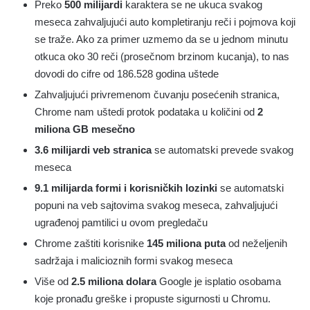
Preko
500 milijardi
karaktera se ne ukuca svakog
meseca zahvaljujući auto kompletiranju reči i pojmova koji
se traže. Ako za primer uzmemo da se u jednom minutu
otkuca oko 30 reči (prosečnom brzinom kucanja), to nas
dovodi do cifre od 186.528 godina uštede
Zahvaljujući privremenom čuvanju posećenih stranica,
Chrome nam uštedi protok podataka u količini od
2
miliona GB mesečno
3.6 milijardi veb stranica
se automatski prevede svakog
meseca
9.1 milijarda formi i korisničkih lozinki
se automatski
popuni na veb sajtovima svakog meseca, zahvaljujući
ugrađenoj pamtilici u ovom pregledaču
Chrome zaštiti korisnike
145 miliona puta
od neželjenih
sadržaja i malicioznih formi svakog meseca
Više od
2.5 miliona dolara
Google je isplatio osobama
koje pronađu greške i propuste sigurnosti u Chromu.