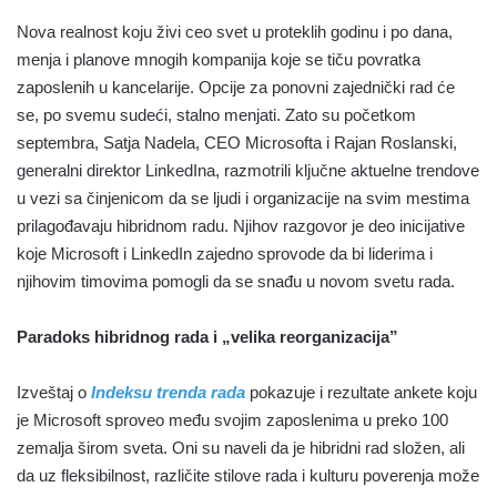
Nova realnost koju živi ceo svet u proteklih godinu i po dana,
menja i planove mnogih kompanija koje se tiču povratka
zaposlenih u kancelarije. Opcije za ponovni zajednički rad će
se, po svemu sudeći, stalno menjati. Zato su početkom
septembra, Satja Nadela, CEO Microsofta i Rajan Roslanski,
generalni direktor LinkedIna, razmotrili ključne aktuelne trendove
u vezi sa činjenicom da se ljudi i organizacije na svim mestima
prilagođavaju hibridnom radu. Njihov razgovor je deo inicijative
koje Microsoft i LinkedIn zajedno sprovode da bi liderima i
njihovim timovima pomogli da se snađu u novom svetu rada.
Paradoks hibridnog rada i „velika reorganizacija”
Izveštaj o
Indeksu trenda rada
pokazuje i rezultate ankete koju
je Microsoft sproveo među svojim zaposlenima u preko 100
zemalja širom sveta. Oni su naveli da je hibridni rad složen, ali
da uz fleksibilnost, različite stilove rada i kulturu poverenja može