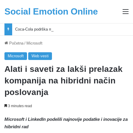
Social Emotion Online
M
Coca-Cola podrška mladima i Excel Grašić osnažuju mlade u regionu
Početna
/
Microsoft
Microsoft
Web vesti
Alati i saveti za lakši prelazak
kompanija na hibridni način
poslovanja
3 minutes read
Microsoft i LinkedIn podelili najnovije podatke i inovacije za
hibridni rad