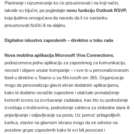
Planiranje i razumevanje ko će prisustvovati i na koji način,
takođe su ključni, pa pogledajte
novu funkciju Outlook RSVP,
koja ljudima omogućava da navedu da li će sastanku
prisustvovati fizički ili na daljinu.
Digitalno iskustvo zaposlenih – direktno u toku rada
Nova mobilna aplikacija Microsoft Viva Connections
,
podrazumeva jednu aplikaciju za zaposlenog za komunikaciju,
novosti i objave unutar kompanije – i sve to u personalizovanom
feed-u direktno u Teams-u sa Microsoft-om 365. Organizacije
mogu da personalizuju glavni ekran dodatnim aplikacijama,
kako bi dodatno osnažile zaposlene i olakšale pronalaženje
korisnih izvora za izvršavanje zadataka, kao što su podnošenje
izveštaja o troškovima, podnošenje zahteva za slobodne dane ili
prijavljivanje i odjavljivanje sa posla. Uz pomoć prilagodljivih
kartica, stavke na glavnom ekranu mogu da se odnose na
posebne grupe zaposlenih kako bi svi bili povezani i