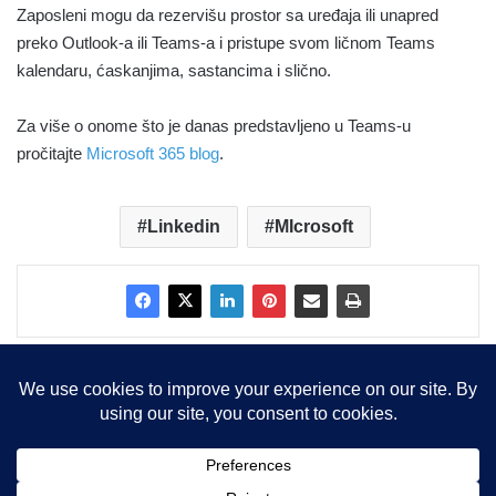
Zaposleni mogu da rezervišu prostor sa uređaja ili unapred
preko Outlook-a ili Teams-a i pristupe svom ličnom Teams
kalendaru, ćaskanjima, sastancima i slično.
Za više o onome što je danas predstavljeno u Teams-u
pročitajte
Microsoft 365 blog
.
Linkedin
MIcrosoft
Copyright © 2015-2025, Sva prava zadržana |
LBS Team d.o.o.
Facebook
X
LinkedIn
Instagram
RSS