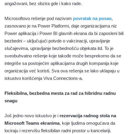
angažovani, bez obzira gde i kako rade.
Microsoftovo rešenje pod nazivom
povratak na posao
,
zasnovano je na Power Platformi, daje organizacijama niz
Power aplikacija i Power BI glavnih ekrana da bi zaposleni bili
bezbedni – uključujući potvde o vakcinaciji, upravljanje
slučajevima, upravljanje bezbednošću objekata itd. To je
sveobuhvatno rešenje koje takođe može besprekorno da se
integriše sa postojećim aplikacijama drugih kompanija koje
organizacija već koristi. Sva ova rešenja se lako uklapaju u
iskustvo korišćenja Viva Connections-a.
Fleksibilna, bezbedna mesta za rad za hibridnu radnu
snagu
Još jedno novo iskustvo je i
rezervacija radnog stola na
Microsoft Teams ekranima
, koje ljudima omogućava da
lociraju i rezervišu fleksibilan radni prostor u kancelariji.