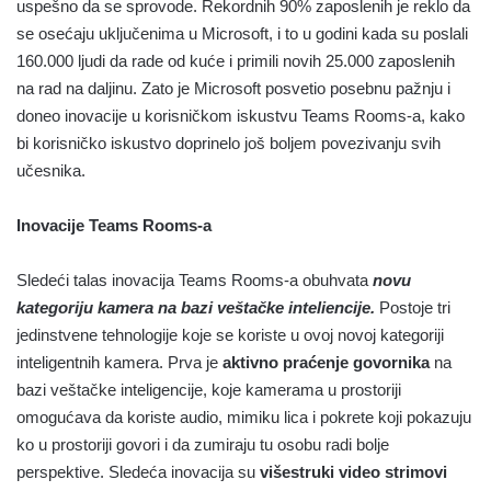
uspešno da se sprovode. Rekordnih 90% zaposlenih je reklo da
se osećaju uključenima u Microsoft, i to u godini kada su poslali
160.000 ljudi da rade od kuće i primili novih 25.000 zaposlenih
na rad na daljinu. Zato je Microsoft posvetio posebnu pažnju i
doneo inovacije u korisničkom iskustvu Teams Rooms-a, kako
bi korisničko iskustvo doprinelo još boljem povezivanju svih
učesnika.
Inovacije Teams Rooms-a
Sledeći talas inovacija Teams Rooms-a obuhvata
novu
kategoriju kamera na bazi veštačke inteliencije.
Postoje tri
jedinstvene tehnologije koje se koriste u ovoj novoj kategoriji
inteligentnih kamera. Prva je
aktivno praćenje govornika
na
bazi veštačke inteligencije, koje kamerama u prostoriji
omogućava da koriste audio, mimiku lica i pokrete koji pokazuju
ko u prostoriji govori i da zumiraju tu osobu radi bolje
perspektive. Sledeća inovacija su
višestruki video strimovi