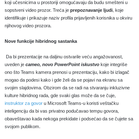
koji učesnicima u prostoriji omogućavaju da budu smešteni u
sopstveni video prozor. Treća je
prepoznavanje ljudi
, koje
identifikuje i prikazuje naziv profila prijavljenih korisnika u okviru
njihovog video prozora.
Nove funkcije hibridnog sastanka
Da bi prezentacije na daljinu ostvarile veću angažovanost,
uveden je
cameo, novo PowerPoint iskustvo
koje integriše
ono što Teams kamera prenosi u prezentaciju, kako bi izlagač
mogao da podesi kako i gde želi da se pojavi na ekranu sa
svojim slajdovima. Obzirom da se radi na stvaranju inkluzivne
kulture hibridnog rada, gde svaki glas može da se čuje,
instruktor za govor
u Microsoft Teams-u koristi veštačku
inteligenciju da bi vas privatno podučavao tempu govora,
obaveštavao kada nekoga prekidate i podsećao da se čujete sa
svojom publikom.