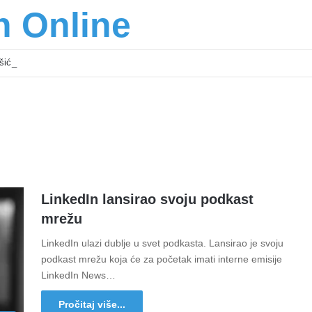
n Online
šić osnažuju mlade u regionu
LinkedIn lansirao svoju podkast
mrežu
LinkedIn ulazi dublje u svet podkasta. Lansirao je svoju
podkast mrežu koja će za početak imati interne emisije
LinkedIn News…
Pročitaj više...