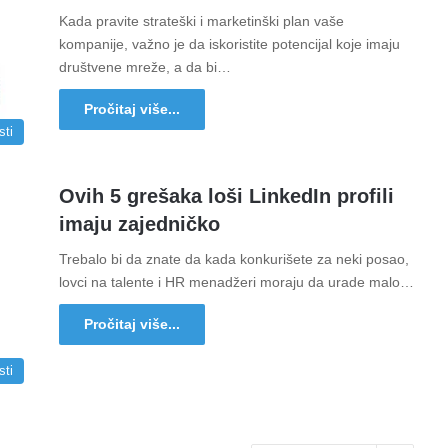
Kada pravite strateški i marketinški plan vaše
kompanije, važno je da iskoristite potencijal koje imaju
društvene mreže, a da bi…
Pročitaj više...
sti
Ovih 5 grešaka loši LinkedIn profili
imaju zajedničko
Trebalo bi da znate da kada konkurišete za neki posao,
lovci na talente i HR menadžeri moraju da urade malo…
Pročitaj više...
sti