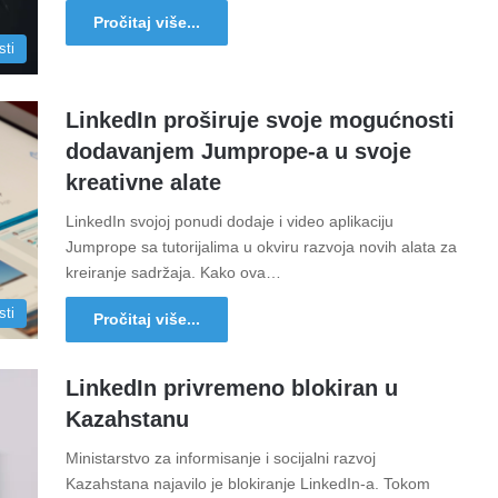
Pročitaj više...
sti
LinkedIn proširuje svoje mogućnosti
dodavanjem Jumprope-a u svoje
kreativne alate
LinkedIn svojoj ponudi dodaje i video aplikaciju
Jumprope sa tutorijalima u okviru razvoja novih alata za
kreiranje sadržaja. Kako ova…
sti
Pročitaj više...
LinkedIn privremeno blokiran u
Kazahstanu
Ministarstvo za informisanje i socijalni razvoj
Kazahstana najavilo je blokiranje LinkedIn-a. Tokom