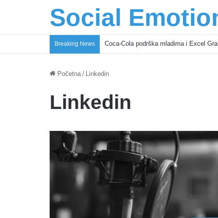
Social Emotio
Coca-Cola podrška mladima i Excel Gra
Breaking News
Početna
/
Linkedin
Linkedin