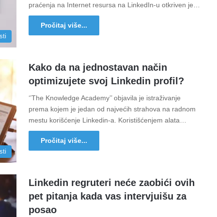
praćenja na Internet resursa na LinkedIn-u otkriven je…
Pročitaj više...
sti
Kako da na jednostavan način
optimizujete svoj Linkedin profil?
‘’The Knowledge Academy’’ objavila je istraživanje
prema kojem je jedan od najvećih strahova na radnom
mestu korišćenje Linkedin-a. Koristišćenjem alata…
Pročitaj više...
sti
Linkedin regruteri neće zaobići ovih
pet pitanja kada vas intervjuišu za
posao