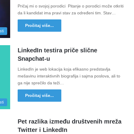
Pričaj mi o svojoj porodici Pitanje o porodici može otkriti
da li kandidat ima pravi stav za određeni tim. Stav…
Pročitaj više...
sti
LinkedIn testira priče slične
Snapchat-u
LinkedIn je web lokacija koja efikasno predstavlja
mešavinu interaktivnih biografija i sajma poslova, ali to
ga nije sprečilo da teži…
Pročitaj više...
sti
Pet razlika između društvenih mreža
Twitter i LinkedIn