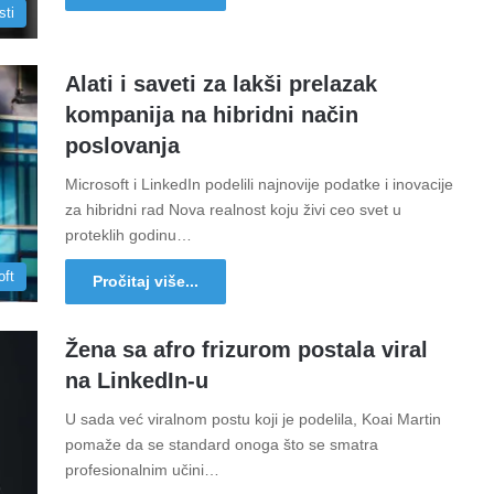
sti
Alati i saveti za lakši prelazak
kompanija na hibridni način
poslovanja
Microsoft i LinkedIn podelili najnovije podatke i inovacije
za hibridni rad Nova realnost koju živi ceo svet u
proteklih godinu…
oft
Pročitaj više...
Žena sa afro frizurom postala viral
na LinkedIn-u
U sada već viralnom postu koji je podelila, Koai Martin
pomaže da se standard onoga što se smatra
profesionalnim učini…