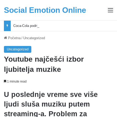
Social Emotion Online
M
Coca-Cola podrška mladima i Excel Grašić osnažuju mlade u regionu
Početna
/
Uncategorized
Uncategorized
Youtube najčešći izbor
ljubitelja muzike
1 minute read
U poslednje vreme sve više
ljudi sluša muziku putem
streaming-a. Problem za