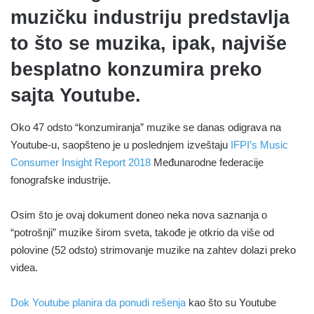
muzičku industriju predstavlja
to što se muzika, ipak, najviše
besplatno konzumira preko
sajta Youtube.
Oko 47 odsto “konzumiranja” muzike se danas odigrava na
Youtube-u, saopšteno je u poslednjem izveštaju
IFPI’s Music
Consumer Insight Report 2018
Međunarodne federacije
fonografske industrije.
Osim što je ovaj dokument doneo neka nova saznanja o
“potrošnji” muzike širom sveta, takođe je otkrio da više od
polovine (52 odsto) strimovanje muzike na zahtev dolazi preko
videa.
Dok Youtube planira da ponudi rešenja
kao što su Youtube