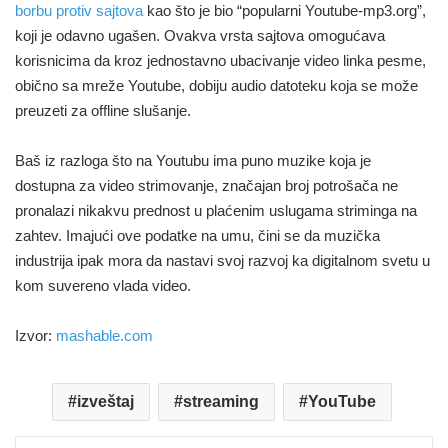
borbu protiv sajtova
kao što je bio “popularni Youtube-mp3.org”,
koji je odavno ugašen. Ovakva vrsta sajtova omogućava
korisnicima da kroz jednostavno ubacivanje video linka pesme,
obično sa mreže Youtube, dobiju audio datoteku koja se može
preuzeti za offline slušanje.
Baš iz razloga što na Youtubu ima puno muzike koja je
dostupna za video strimovanje, značajan broj potrošača ne
pronalazi nikakvu prednost u plaćenim uslugama striminga na
zahtev. Imajući ove podatke na umu, čini se da muzička
industrija ipak mora da nastavi svoj razvoj ka digitalnom svetu u
kom suvereno vlada video.
Izvor:
mashable.com
izveštaj
streaming
YouTube