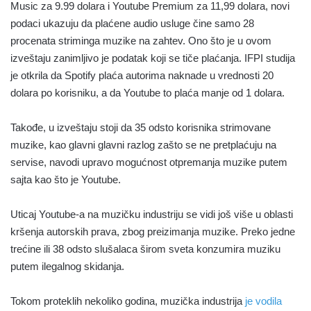
Music za 9.99 dolara i Youtube Premium za 11,99 dolara, novi
podaci ukazuju da plaćene audio usluge čine samo 28
procenata striminga muzike na zahtev. Ono što je u ovom
izveštaju zanimljivo je podatak koji se tiče plaćanja. IFPI studija
je otkrila da Spotify plaća autorima naknade u vrednosti 20
dolara po korisniku, a da Youtube to plaća manje od 1 dolara.
Takođe, u izveštaju stoji da 35 odsto korisnika strimovane
muzike, kao glavni glavni razlog zašto se ne pretplaćuju na
servise, navodi upravo mogućnost otpremanja muzike putem
sajta kao što je Youtube.
Uticaj Youtube-a na muzičku industriju se vidi još više u oblasti
kršenja autorskih prava, zbog preizimanja muzike. Preko jedne
trećine ili 38 odsto slušalaca širom sveta konzumira muziku
putem ilegalnog skidanja.
Tokom proteklih nekoliko godina, muzička industrija
je vodila