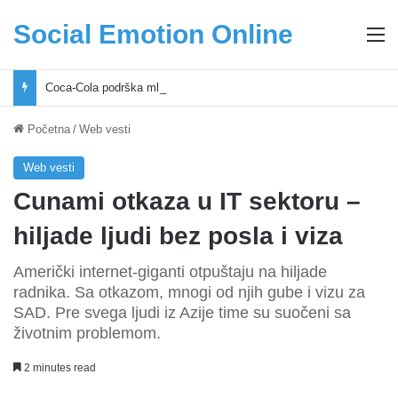
Social Emotion Online
M
Coca-Cola podrška mladima i Excel Grašić osnažuju mlade u regionu
Početna
/
Web vesti
Web vesti
Cunami otkaza u IT sektoru –
hiljade ljudi bez posla i viza
Američki internet-giganti otpuštaju na hiljade
radnika. Sa otkazom, mnogi od njih gube i vizu za
SAD. Pre svega ljudi iz Azije time su suočeni sa
životnim problemom.
2 minutes read