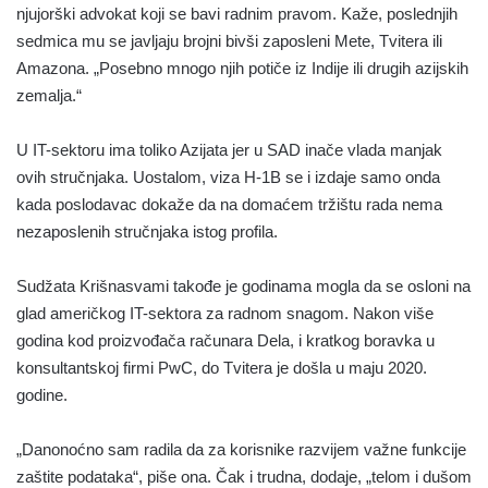
njujorški advokat koji se bavi radnim pravom. Kaže, poslednjih
sedmica mu se javljaju brojni bivši zaposleni Mete, Tvitera ili
Amazona. „Posebno mnogo njih potiče iz Indije ili drugih azijskih
zemalja.“
U IT-sektoru ima toliko Azijata jer u SAD inače vlada manjak
ovih stručnjaka. Uostalom, viza H-1B se i izdaje samo onda
kada poslodavac dokaže da na domaćem tržištu rada nema
nezaposlenih stručnjaka istog profila.
Sudžata Krišnasvami takođe je godinama mogla da se osloni na
glad američkog IT-sektora za radnom snagom. Nakon više
godina kod proizvođača računara Dela, i kratkog boravka u
konsultantskoj firmi PwC, do Tvitera je došla u maju 2020.
godine.
„Danonoćno sam radila da za korisnike razvijem važne funkcije
zaštite podataka“, piše ona. Čak i trudna, dodaje, „telom i dušom