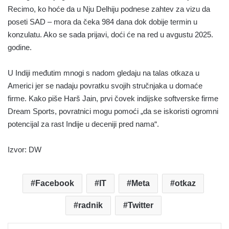
Recimo, ko hoće da u Nju Delhiju podnese zahtev za vizu da
poseti SAD – mora da čeka 984 dana dok dobije termin u
konzulatu. Ako se sada prijavi, doći će na red u avgustu 2025.
godine.
U Indiji međutim mnogi s nadom gledaju na talas otkaza u
Americi jer se nadaju povratku svojih stručnjaka u domaće
firme. Kako piše Harš Jain, prvi čovek indijske softverske firme
Dream Sports, povratnici mogu pomoći „da se iskoristi ogromni
potencijal za rast Indije u deceniji pred nama“.
Izvor: DW
Facebook
IT
Meta
otkaz
radnik
Twitter