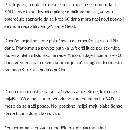
Prijateljstva, ili čak školovanje dece koja su se odomaćila u
SAD – sve to se dovodi u pitanje gubitkom posla. „Veoma
opterećuje saznanje da se kroz 60 dana mora naći novi posao ili
se mora napustiti zemlja“, kaže Gelat.
Doduše, pojedine firme pokušavaju da produže taj rok od 60
dana. Platforma za prevoz putnika Lyft drži ljude par sedmica
duže na platnoj listi, iako ne rade. Amazon daje ljudima prvo 60
dana vremena da u okviru kompanije nađu drugo radno mesto,
pre nego što zbilja budu otpušteni.
Druga mogućnost je da se traži viza za posetioce, koja daje
najviše 180 dana. U tom periodu ne sme da se radi u SAD, ali
može da se traži posao. No, posebno Indijci imaju slabe šanse
da na brzinu dobiju takvu vizu.
Jer, ogromna je gužva u američkim konzulatima u Indiji.