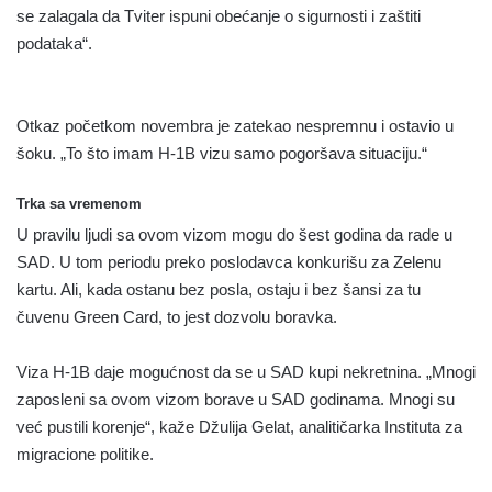
se zalagala da Tviter ispuni obećanje o sigurnosti i zaštiti
podataka“.
Otkaz početkom novembra je zatekao nespremnu i ostavio u
šoku. „To što imam H-1B vizu samo pogoršava situaciju.“
Trka sa vremenom
U pravilu ljudi sa ovom vizom mogu do šest godina da rade u
SAD. U tom periodu preko poslodavca konkurišu za Zelenu
kartu. Ali, kada ostanu bez posla, ostaju i bez šansi za tu
čuvenu Green Card, to jest dozvolu boravka.
Viza H-1B daje mogućnost da se u SAD kupi nekretnina. „Mnogi
zaposleni sa ovom vizom borave u SAD godinama. Mnogi su
već pustili korenje“, kaže Džulija Gelat, analitičarka Instituta za
migracione politike.