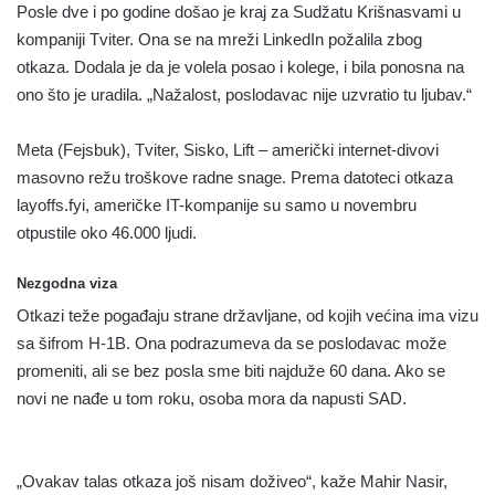
Posle dve i po godine došao je kraj za Sudžatu Krišnasvami u
kompaniji Tviter. Ona se na mreži LinkedIn požalila zbog
otkaza. Dodala je da je volela posao i kolege, i bila ponosna na
ono što je uradila. „Nažalost, poslodavac nije uzvratio tu ljubav.“
Meta (Fejsbuk), Tviter, Sisko, Lift – američki internet-divovi
masovno režu troškove radne snage. Prema datoteci otkaza
layoffs.fyi, američke IT-kompanije su samo u novembru
otpustile oko 46.000 ljudi.
Nezgodna viza
Otkazi teže pogađaju strane državljane, od kojih većina ima vizu
sa šifrom H-1B. Ona podrazumeva da se poslodavac može
promeniti, ali se bez posla sme biti najduže 60 dana. Ako se
novi ne nađe u tom roku, osoba mora da napusti SAD.
„Ovakav talas otkaza još nisam doživeo“, kaže Mahir Nasir,