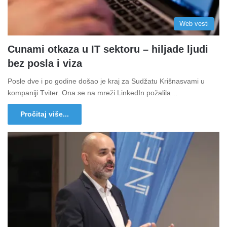
Web vesti
Cunami otkaza u IT sektoru – hiljade ljudi
bez posla i viza
Posle dve i po godine došao je kraj za Sudžatu Krišnasvami u
kompaniji Tviter. Ona se na mreži LinkedIn požalila…
Pročitaj više...