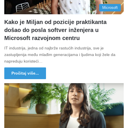
Microsoft
Kako je Miljan od pozicije praktikanta
došao do posla softver inženjera u
Microsoft razvojnom centru
IT industrija, jedna od najbrže rastućih industrija, sve je
zastupljenija među mlađim generacijama i ljudima koji žele da
napreduju koristeći…
Pročitaj više...