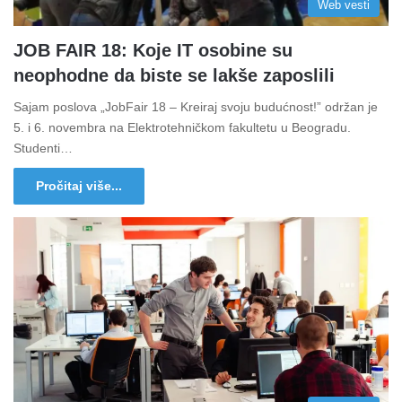
Web vesti
JOB FAIR 18: Koje IT osobine su
neophodne da biste se lakše zaposlili­
Sajam poslova „JobFair 18 – Kreiraj svoju budućnost!” održan je
5. i 6. novembra na Elektrotehničkom fakultetu u Beogradu.
Studenti…
Pročitaj više...