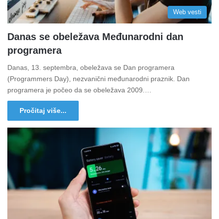
Web vesti
Danas se obeležava Međunarodni dan
programera
Danas, 13. septembra, obeležava se Dan programera
(Programmers Day), nezvanični međunarodni praznik. Dan
programera je počeo da se obeležava 2009.…
Pročitaj više...