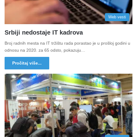
Web vesti
Srbiji nedostaje IT kadrova
Broj radnih mesta na IT tržištu rada porastao je u prošloj godini u
odnosu na 2020. za 65 odsto, pokazuju…
Pročitaj više...