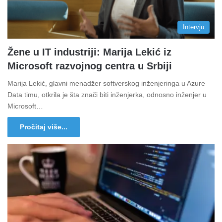
Intervju
Žene u IT industriji: Marija Lekić iz
Microsoft razvojnog centra u Srbiji
Marija Lekić, glavni menadžer softverskog inženjeringa u Azure
Data timu, otkrila je šta znači biti inženjerka, odnosno inženjer u
Microsoft…
Pročitaj više...