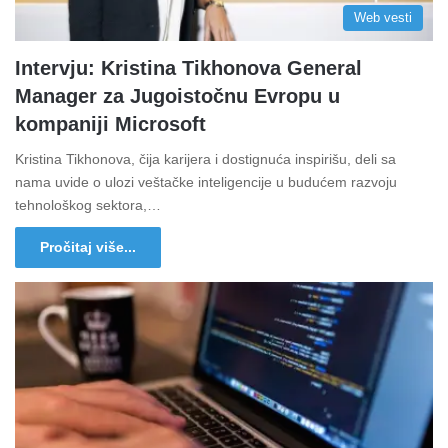
Web vesti
Intervju: Kristina Tikhonova General
Manager za Jugoistočnu Evropu u
kompaniji Microsoft
Kristina Tikhonova, čija karijera i dostignuća inspirišu, deli sa
nama uvide o ulozi veštačke inteligencije u budućem razvoju
tehnološkog sektora,…
Pročitaj više...