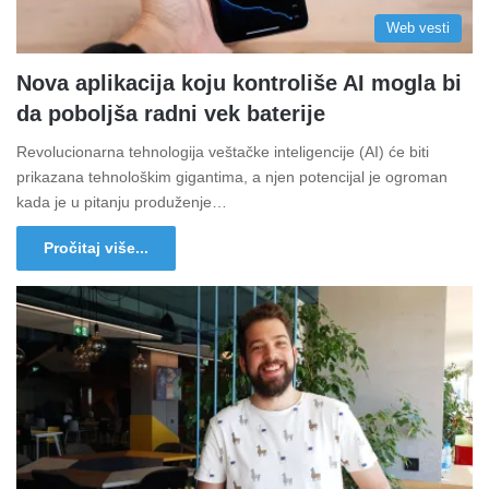
Web vesti
Nova aplikacija koju kontroliše AI mogla bi
da poboljša radni vek baterije
Revolucionarna tehnologija veštačke inteligencije (AI) će biti
prikazana tehnološkim gigantima, a njen potencijal je ogroman
kada je u pitanju produženje…
Pročitaj više...