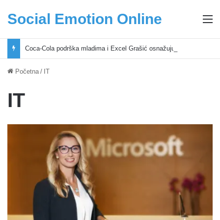
Social Emotion Online
M
Coca-Cola podrška mladima i Excel Grašić osnažuju mlade u regionu
Početna
/
IT
IT