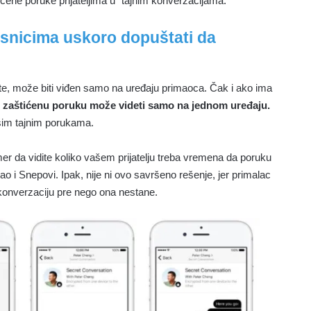
ićene poruke prijateljima u “tajnim konverzacijama.”
snicima uskoro dopuštati da
tite, može biti viđen samo na uređaju primaoca. Čak i ako ima
 zaštićenu poruku može videti samo na jednom uređaju.
šim tajnim porukama.
er da vidite koliko vašem prijatelju treba vremena da poruku
ao i Snepovi. Ipak, nije ni ovo savršeno rešenje, jer primalac
onverzaciju pre nego ona nestane.