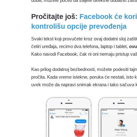
dobili, možete početi da šaljete direktne dodatno zašt
Pročitajte još:
Facebook će kori
kontrolišu opcije prevođenja
Svaki tekst koji provučete kroz ovaj dodatni sloj zaš
četiri uređaja, recimo dva telefona, laptop i tablet,
ovu
Kako navodi Facebook, čak ni oni nemaju pristup va
Kao prilog dodatnoj bezbednosti, možete podesiti tajm
pročita. Kada vreme istekne, poruka će nestati, isto k
uvek može da napravi snimak ekrana i tako sačuva k