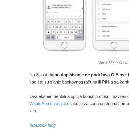
(desni klik > otvo
Na žalost,
tajno dopisivanje ne podržava GIF-ove 
kao što su slanje bankovnog računa ili PIN-a sa karti
Ova eksperimentalna opcija koristi protokol razvijen 
WhatsApp enkripciju.
Iako je za sada dostupna samo m
leta.
facebook blog