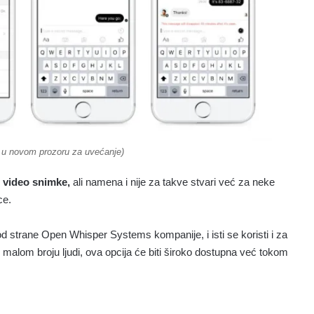
ri u novom prozoru za uvećanje)
i video snimke,
ali namena i nije za takve stvari već za neke
ce.
od strane Open Whisper Systems kompanije, i isti se koristi i za
alom broju ljudi, ova opcija će biti široko dostupna već tokom