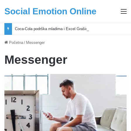
Social Emotion Online
M
Coca-Cola podrška mladima i Excel Grašić osnažuju mlade u regionu
Početna
/
Messenger
Messenger