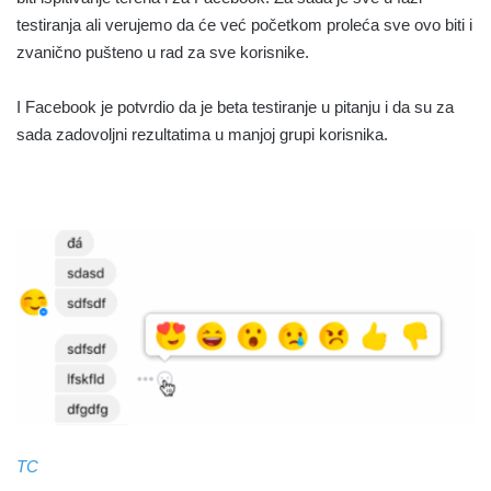
testiranja ali verujemo da će već početkom proleća sve ovo biti i
zvanično pušteno u rad za sve korisnike.
I Facebook je potvrdio da je beta testiranje u pitanju i da su za
sada zadovoljni rezultatima u manjoj grupi korisnika.
TC