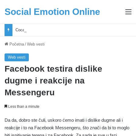
Social Emotion Online
M
Coca-Cola podrška mladima i Excel Grašić osnažuju mlade u regionu
Početna
/
Web vesti
Web vesti
Facebook testira dislike
dugme i reakcije na
Messengeru
Less than a minute
Da da, dobro ste čuli, uskoro ćemo imati i dislike dugme ali i
reakcije i to na Facebook Messengeru, što znači da bi to moglo
biti ispitivanje terena i za Facebook. Za sada je sve u fazi