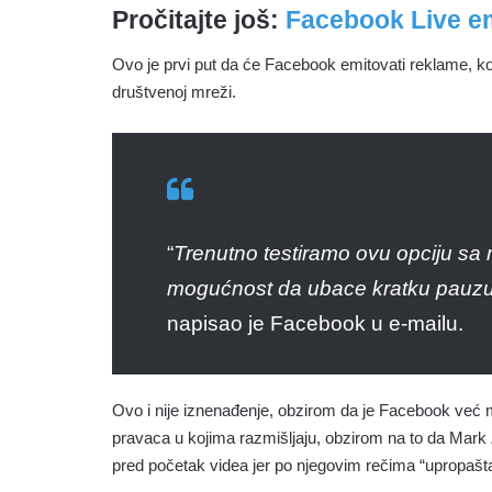
Pročitajte još:
Facebook Live emi
Ovo je prvi put da će Facebook emitovati reklame, ko
društvenoj mreži.
“
Trenutno testiramo ovu opciju sa
mogućnost da ubace kratku pauzu 
napisao je Facebook u e-mailu.
Ovo i nije iznenađenje, obzirom da je Facebook već 
pravaca u kojima razmišljaju, obzirom na to da Mark
pred početak videa jer po njegovim rečima “upropašta