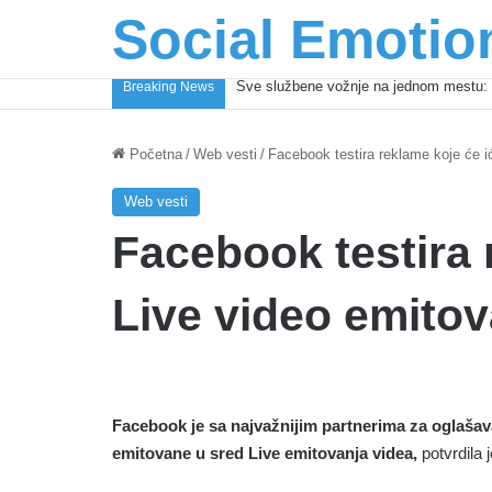
Social Emotio
Sve službene vožnje na jednom mestu: 
Breaking News
Početna
/
Web vesti
/
Facebook testira reklame koje će i
Web vesti
Facebook testira 
Live video emito
Facebook je sa najvažnijim partnerima za oglašava
emitovane u sred Live emitovanja videa,
potvrdila 