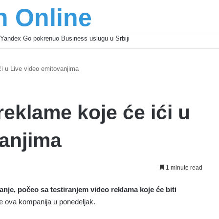
n Online
Yandex Go pokrenuo Business uslugu u Srbiji
ći u Live video emitovanjima
reklame koje će ići u
vanjima
1 minute read
nje, počeo sa testiranjem video reklama koje će biti
je ova kompanija u ponedeljak.