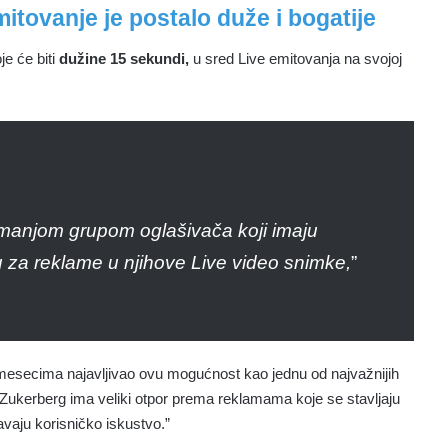
tovanje je postalo duže i bogatije
je će biti
dužine 15 sekundi,
u sred Live emitovanja na svojoj
 manjom grupom oglašivača koji imaju
za reklame u njihove Live video snimke,
”
mesecima najavljivao ovu mogućnost kao jednu od najvažnijih
 Zukerberg ima veliki otpor prema reklamama koje se stavljaju
vaju korisničko iskustvo.”