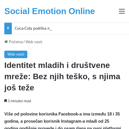
Social Emotion Online
M
Coca-Cola podrška mladima i Excel Grašić osnažuju mlade u regionu
Početna
/
Web vesti
Web vesti
Identitet mladih i društvene
mreže: Bez njih teško, s njima
još teže
3 minutes read
Više od polovine korisnika Facebook-a ima između 18 i 35
godina, a prosečan korisnik Instagram-a mlađi od 25
godina godišnje provede i do osam dana na ovoj platformi.