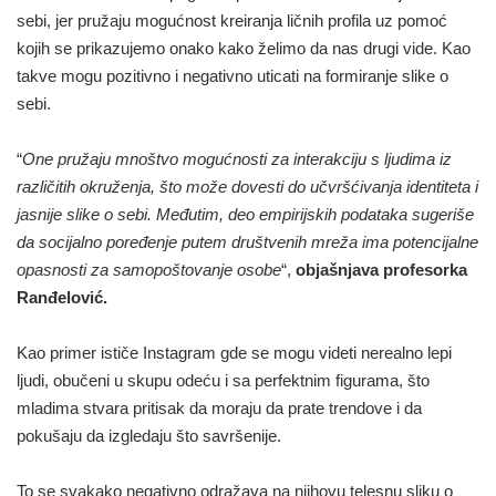
sebi, jer pružaju mogućnost kreiranja ličnih profila uz pomoć
kojih se prikazujemo onako kako želimo da nas drugi vide. Kao
takve mogu pozitivno i negativno uticati na formiranje slike o
sebi.
“
One pružaju mnoštvo mogućnosti za interakciju s ljudima iz
različitih okruženja, što može dovesti do učvršćivanja identiteta i
jasnije slike o sebi. Međutim, deo empirijskih podataka sugeriše
da socijalno poređenje putem društvenih mreža ima potencijalne
opasnosti za samopoštovanje osobe
“,
objašnjava profesorka
Ranđelović.
Kao primer ističe Instagram gde se mogu videti nerealno lepi
ljudi, obučeni u skupu odeću i sa perfektnim figurama, što
mladima stvara pritisak da moraju da prate trendove i da
pokušaju da izgledaju što savršenije.
To se svakako negativno odražava na njihovu telesnu sliku o