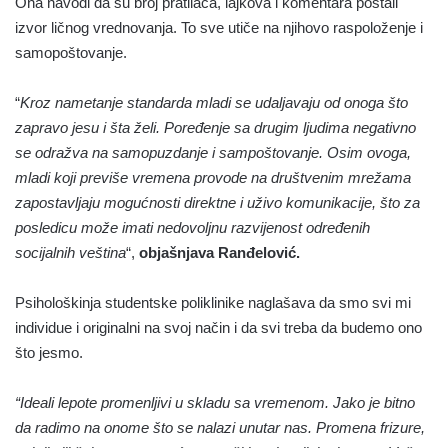
Ona navodi da su broj pratilaca, lajkova i komentara postali
izvor ličnog vrednovanja. To sve utiče na njihovo raspoloženje i
samopoštovanje.
“
Kroz nametanje standarda mladi se udaljavaju od onoga što
zapravo jesu i šta želi. Poređenje sa drugim ljudima negativno
se odražva na samopuzdanje i sampoštovanje. Osim ovoga,
mladi koji previše vremena provode na društvenim mrežama
zapostavljaju mogućnosti direktne i uživo komunikacije, što za
posledicu može imati nedovoljnu razvijenost određenih
socijalnih veština
“,
objašnjava Ranđelović.
Psihološkinja studentske poliklinike naglašava da smo svi mi
individue i originalni na svoj način i da svi treba da budemo ono
što jesmo.
“Ideali lepote promenljivi u skladu sa vremenom. Jako je bitno
da radimo na onome što se nalazi unutar nas. Promena frizure,