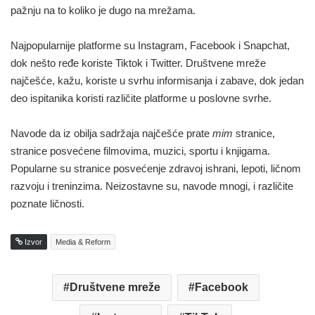
pažnju na to koliko je dugo na mrežama.
Najpopularnije platforme su Instagram, Facebook i Snapchat,
dok nešto ređe koriste Tiktok i Twitter. Društvene mreže
najčešće, kažu, koriste u svrhu informisanja i zabave, dok jedan
deo ispitanika koristi različite platforme u poslovne svrhe.
Navode da iz obilja sadržaja najčešće prate
mim
stranice,
stranice posvećene filmovima, muzici, sportu i knjigama.
Popularne su stranice posvećenje zdravoj ishrani, lepoti, ličnom
razvoju i treninzima. Neizostavne su, navode mnogi, i različite
poznate ličnosti.
Izvor
Media & Reform
Društvene mreže
Facebook