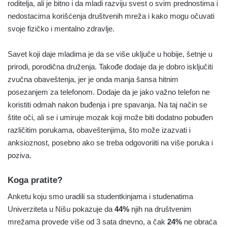
roditelja, ali je bitno i da mladi razviju svest o svim prednostima i
nedostacima korišćenja društvenih mreža i kako mogu očuvati
svoje fizičko i mentalno zdravlje.
Savet koji daje mladima je da se više uključe u hobije, šetnje u
prirodi, porodična druženja. Takođe dodaje da je dobro isključiti
zvučna obaveštenja, jer je onda manja šansa hitnim
posezanjem za telefonom. Dodaje da je jako važno telefon ne
koristiti odmah nakon buđenja i pre spavanja. Na taj način se
štite oči, ali se i umiruje mozak koji može biti dodatno pobuđen
različitim porukama, obaveštenjima, što može izazvati i
anksioznost, posebno ako se treba odgovoriiti na više poruka i
poziva.
Koga pratite?
Anketu koju smo uradili sa studentkinjama i studenatima
Univerziteta u Nišu pokazuje da
44%
njih na društvenim
mrežama provede više od 3 sata dnevno, a čak
24%
ne obraća