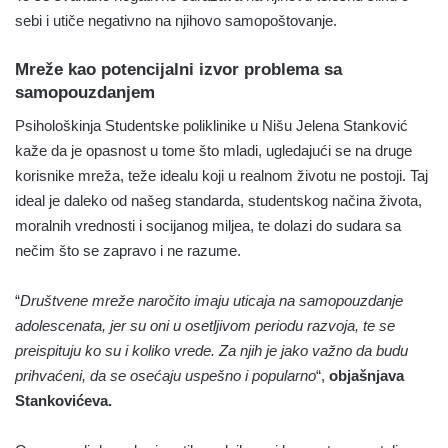
sebi i utiče negativno na njihovo samopoštovanje.
Mreže kao potencijalni izvor problema sa
samopouzdanjem
Psihološkinja Studentske poliklinike u Nišu Jelena Stanković
kaže da je opasnost u tome što mladi, ugledajući se na druge
korisnike mreža, teže idealu koji u realnom životu ne postoji. Taj
ideal je daleko od našeg standarda, studentskog načina života,
moralnih vrednosti i socijanog miljea, te dolazi do sudara sa
nečim što se zapravo i ne razume.
“
Društvene mreže naročito imaju uticaja na samopouzdanje
adolescenata, jer su oni u osetljivom periodu razvoja, te se
preispituju ko su i koliko vrede. Za njih je jako važno da budu
prihvaćeni, da se osećaju uspešno i popularno
“,
objašnjava
Stankovićeva.