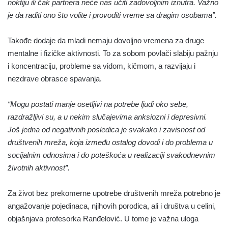
noktiju ili čak partnera neće nas učiti zadovoljnim iznutra. Važno
je da raditi ono što volite i provoditi vreme sa dragim osobama”.
Takođe dodaje da mladi nemaju dovoljno vremena za druge
mentalne i fizičke aktivnosti. To za sobom povlači slabiju pažnju
i koncentraciju, probleme sa vidom, kičmom, a razvijaju i
nezdrave obrasce spavanja.
“Mogu postati manje osetljivi na potrebe ljudi oko sebe,
razdražljivi su, a u nekim slučajevima anksiozni i depresivni.
Još jedna od negativnih posledica je svakako i zavisnost od
društvenih mreža, koja između ostalog dovodi i do problema u
socijalnim odnosima i do poteškoća u realizaciji svakodnevnim
životnih aktivnost”.
Za život bez prekomerne upotrebe društvenih mreža potrebno je
angažovanje pojedinaca, njihovih porodica, ali i društva u celini,
objašnjava profesorka Ranđelović. U tome je važna uloga