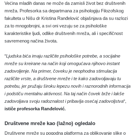
Većina mladih danas ne može da zamisli život bez društvenih
mreža. Profesorka sa departmana za psihologiju Filozofskog
fakulteta u Nišu dr Kristina Ranđelović objašnjava da su razlozi
za to mnogobrojni, a svi oni vezuju se za psihološke
karakteristike ljudi, odlike društvenih mreža, ali i specifičnost
savremenog načina života.
“
Ljudska bića imaju različite psihološke potrebe, a socijalne
mreže su kreirane na način koji omogućava njihovo instant
zadovoljenje. Na primer, čoveku je neophodna stimulacija
različite vrste, a društvene mreže i te kako zadovoljavaju tu
potrebu, jer pružaju široku lepezu novih i raznorodnih informacija
i podstiču mentalnu aktivnost. Na taj način čovek brže i lakše
zadovoljava svoju radoznalost i pribavlja osećaj zadovoljstva
“,
ističe profesorka Ranđelović.
Društvene mreže kao (lažno) ogledalo
Društvene mreže su pogodna platforma za oblikovanje slike o